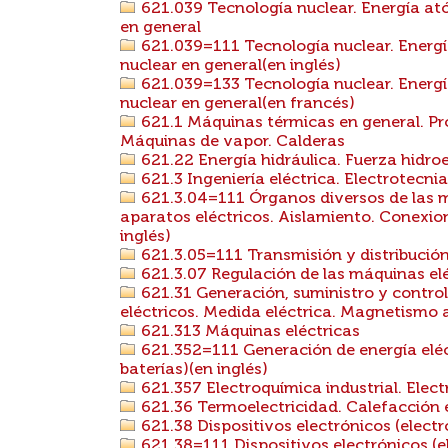
621.039 Tecnología nuclear. Energía ató
en general
621.039=111 Tecnología nuclear. Energía
nuclear en general(en inglés)
621.039=133 Tecnología nuclear. Energía
nuclear en general(en francés)
621.1 Máquinas térmicas en general. Prod
Máquinas de vapor. Calderas
621.22 Energía hidráulica. Fuerza hidro
621.3 Ingeniería eléctrica. Electrotecnia
621.3.04=111 Órganos diversos de las m
aparatos eléctricos. Aislamiento. Conexion
inglés)
621.3.05=111 Transmisión y distribución 
621.3.07 Regulación de las máquinas el
621.31 Generación, suministro y control
eléctricos. Medida eléctrica. Magnetismo 
621.313 Máquinas eléctricas
621.352=111 Generación de energía eléc
baterías)(en inglés)
621.357 Electroquímica industrial. Electr
621.36 Termoelectricidad. Calefacción e
621.38 Dispositivos electrónicos (electr
621.38=111 Dispositivos electrónicos (el