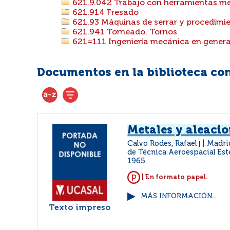
621.9.042 Trabajo con herramientas m
621.914 Fresado
621.93 Máquinas de serrar y procedimie
621.941 Torneado. Tornos
621=111 Ingeniería mecánica en general
Documentos en la biblioteca con 
Metales y aleaci
Calvo Rodes, Rafael
Madrid
|
de Técnica Aeroespacial Es
1965
| En formato papel.
MÁS INFORMACIÓN...
Texto impreso