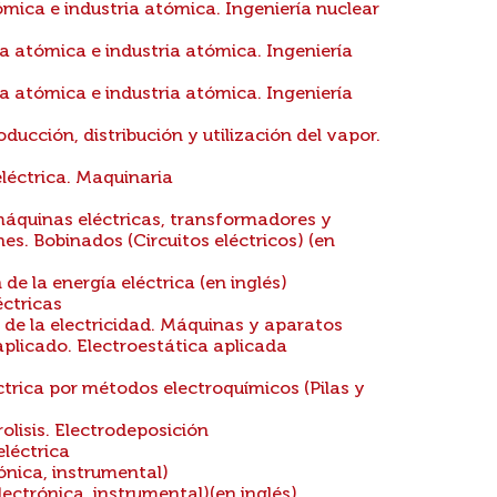
mica e industria atómica. Ingeniería nuclear
 atómica e industria atómica. Ingeniería
 atómica e industria atómica. Ingeniería
ucción, distribución y utilización del vapor.
eléctrica. Maquinaria
áquinas eléctricas, transformadores y
es. Bobinados (Circuitos eléctricos) (en
de la energía eléctrica (en inglés)
éctricas
 de la electricidad. Máquinas y aparatos
aplicado. Electroestática aplicada
trica por métodos electroquímicos (Pilas y
olisis. Electrodeposición
léctrica
ónica, instrumental)
ectrónica, instrumental)(en inglés)