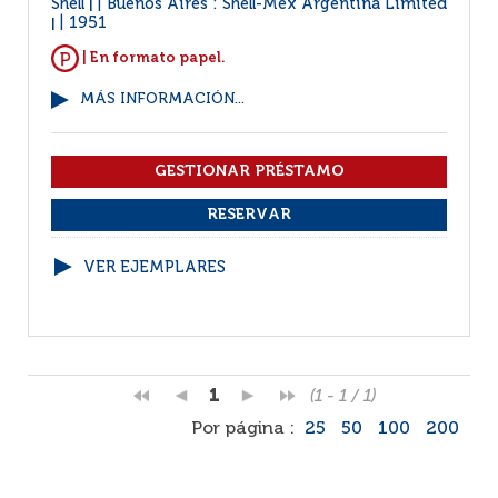
Shell
Buenos Aires : Shell-Mex Argentina Limited
|
1951
|
| En formato papel.
MÁS INFORMACIÓN...
VER EJEMPLARES
1
(1 - 1 / 1)
Por página :
25
50
100
200