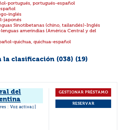
añol-portugués, portugués-español
español
ego-inglés
ol-japonés
nguas Sinotibetanas (chino, tailandés)-Inglés
-lenguas amerindias (América Central y del
spañol-quichua, quichua-español
la clasificación (038) (
19
)
ral del
gentina
res : Voz activa
|