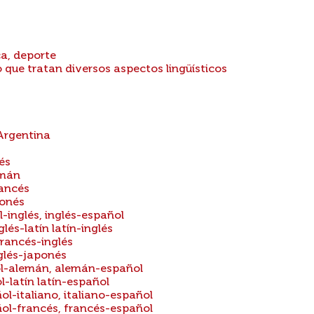
ca, deporte
 que tratan diversos aspectos lingüísticos
 Argentina
és
emán
rancés
ponés
-inglés, inglés-español
lés-latín latín-inglés
francés-inglés
glés-japonés
ol-alemán, alemán-español
l-latín latín-español
ol-italiano, italiano-español
ñol-francés, francés-español