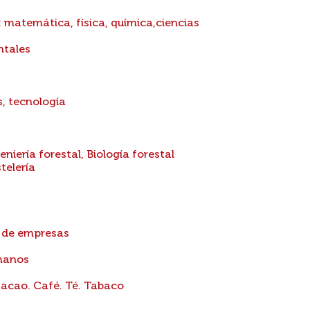
: matemática, física, química,ciencias
ntales
s, tecnología
eniería forestal, Biología forestal
telería
n de empresas
manos
Cacao. Café. Té. Tabaco