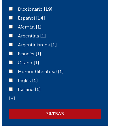
Diccionario
Diccionario
[19]
Español
Español
[14]
Alemán
Alemán
[1]
Argentina
Argentina
[1]
Argentinismos
Argentinismos
[1]
Francés
Francés
[1]
Gitano
Gitano
[1]
Humor (literatura)
Humor (literatura)
[1]
Inglés
Inglés
[1]
Italiano
Italiano
[1]
[+]