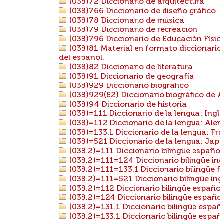
(038)72 Diccionario de arquitectura
(038)766 Diccionario de diseño gráfico
(038)78 Diccionario de música
(038)79 Diccionario de recreación
(038)796 Diccionario de Educación Físi
(038)81 Material en formato diccionario
del español.
(038)82 Diccionario de literatura
(038)91 Diccionario de geografía
(038)929 Diccionario biográfico
(038)929(82) Diccionario biográfico de
(038)94 Diccionario de historia
(038)=111 Diccionario de la lengua: Ingl
(038)=112 Diccionario de la lengua: Al
(038)=133.1 Diccionario de la lengua: F
(038)=521 Diccionario de la lengua: Ja
(038.2)=111 Diccionario bilingüe español
(038.2)=111=124 Diccionario bilingüe ing
(038.2)=111=133.1 Diccionario bilingüe 
(038.2)=111=521 Diccionario bilingüe in
(038.2)=112 Diccionario bilingüe españ
(038.2)=124 Diccionario bilingüe españo
(038.2)=131.1 Diccionario bilingüe españ
(038.2)=133.1 Diccionario bilingüe espa