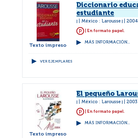
Diccionario educ
estudiante
México : Larousse
200
|
|
| En formato papel.
MÁS INFORMACIÓN...
Texto impreso
VER EJEMPLARES
El pequeño Larou
México : Larousse
2003
|
|
| En formato papel.
MÁS INFORMACIÓN...
Texto impreso