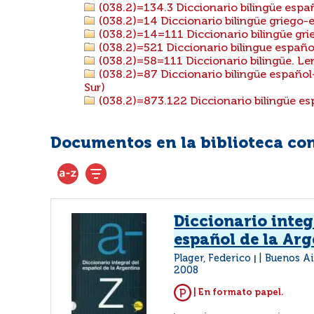
(038.2)=134.3 Diccionario bilingüe esp
(038.2)=14 Diccionario bilingüe griego-
(038.2)=14=111 Diccionario bilingüe gri
(038.2)=521 Diccionario bilingue españ
(038.2)=58=111 Diccionario bilingüe. Le
(038.2)=87 Diccionario bilingüe español
Sur)
(038.2)=873.122 Diccionario bilingüe e
Documentos en la biblioteca con 
Diccionario integ
español de la Ar
Plager, Federico
Buenos Ai
|
2008
| En formato papel.