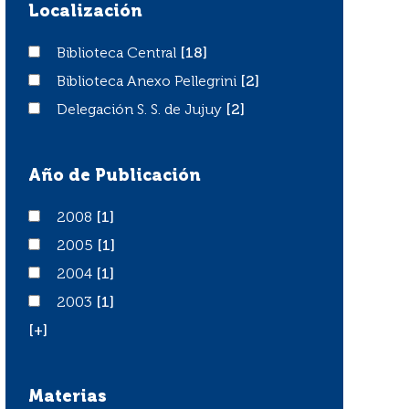
Localización
Biblioteca Central
Biblioteca Central
[18]
Biblioteca Anexo Pellegrini
Biblioteca Anexo Pellegrini
[2]
Delegación S. S. de Jujuy
Delegación S. S. de Jujuy
[2]
Año de Publicación
2008
2008
[1]
2005
2005
[1]
2004
2004
[1]
2003
2003
[1]
[+]
Materias