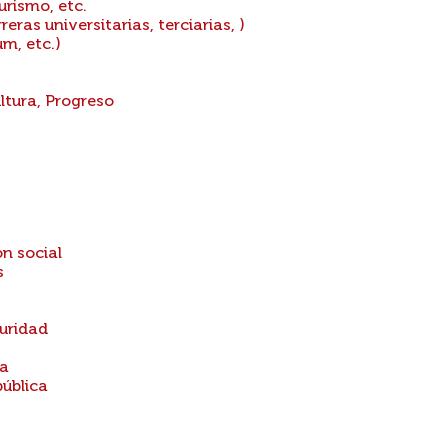
urismo, etc.
ras universitarias, terciarias, )
m, etc.)
ltura, Progreso
n social
s
guridad
ca
pública