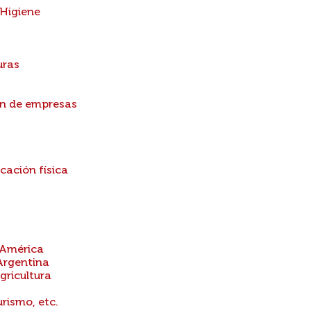
 Higiene
uras
ón de empresas
cación física
 América
Argentina
gricultura
urismo, etc.