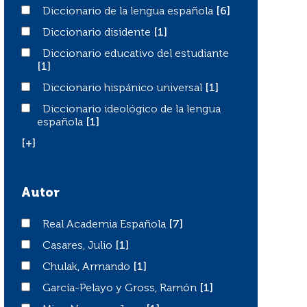
Diccionario de la lengua española
Diccionario de la lengua española
[6]
Diccionario disidente
Diccionario disidente
[1]
Diccionario educativo del estudiante
Diccionario educativo del estudiante
[1]
Diccionario hispánico universal
Diccionario hispánico universal
[1]
Diccionario ideológico de la lengua española
Diccionario ideológico de la lengua
española
[1]
[+]
Autor
Real Academia Española
Real Academia Española
[7]
Casares, Julio
Casares, Julio
[1]
Chulak, Armando
Chulak, Armando
[1]
García-Pelayo y Gross, Ramón
García-Pelayo y Gross, Ramón
[1]