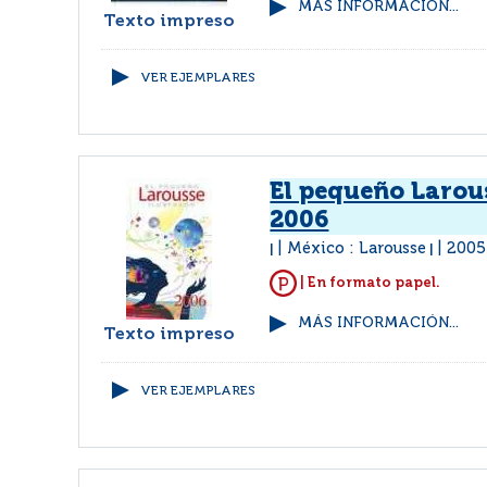
MÁS INFORMACIÓN...
Texto impreso
VER EJEMPLARES
El pequeño Larou
2006
México : Larousse
2005
|
|
| En formato papel.
MÁS INFORMACIÓN...
Texto impreso
VER EJEMPLARES