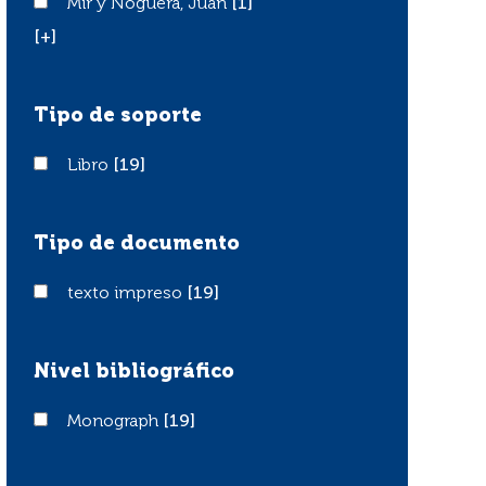
Mir y Noguera, Juan
Mir y Noguera, Juan
[1]
[+]
Tipo de soporte
Libro
Libro
[19]
Tipo de documento
texto impreso
texto impreso
[19]
Nivel bibliográfico
Monograph
Monograph
[19]