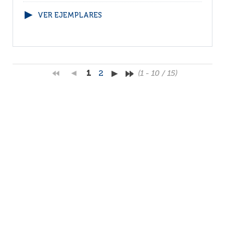
VER EJEMPLARES
1
2
(1 - 10 / 15)
Por página :
25
50
100
200
Facebook
RSS
Correo
Faq