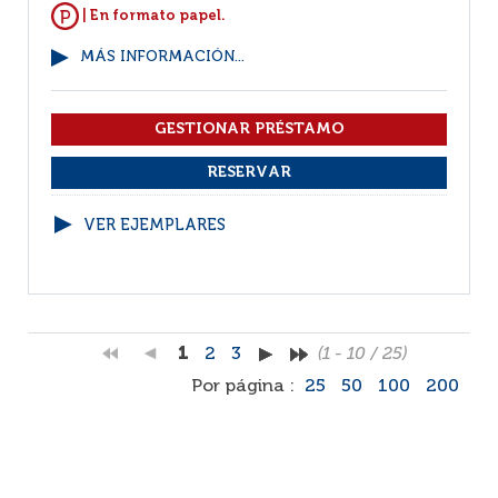
| En formato papel.
MÁS INFORMACIÓN...
VER EJEMPLARES
1
2
3
(1 - 10 / 25)
Por página :
25
50
100
200