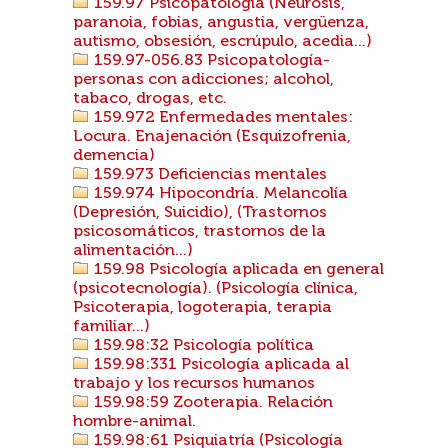
159.97 Psicopatología (Neurosis,
paranoia, fobias, angustia, vergüenza,
autismo, obsesión, escrúpulo, acedia...)
159.97-056.83 Psicopatología-
personas con adicciones; alcohol,
tabaco, drogas, etc.
159.972 Enfermedades mentales:
Locura. Enajenación (Esquizofrenia,
demencia)
159.973 Deficiencias mentales
159.974 Hipocondría. Melancolía
(Depresión, Suicidio), (Trastornos
psicosomáticos, trastornos de la
alimentación...)
159.98 Psicología aplicada en general
(psicotecnología). (Psicología clínica,
Psicoterapia, logoterapia, terapia
familiar...)
159.98:32 Psicología política
159.98:331 Psicología aplicada al
trabajo y los recursos humanos
159.98:59 Zooterapia. Relación
hombre-animal.
159.98:61 Psiquiatría (Psicología