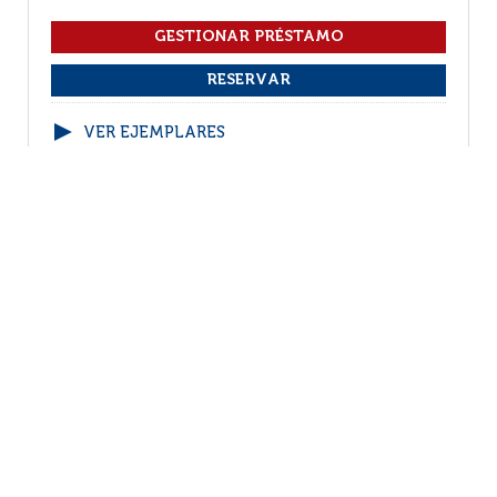
VER EJEMPLARES
1
2
3
(1 - 10 / 29)
Por página :
25
50
100
200
Facebook
RSS