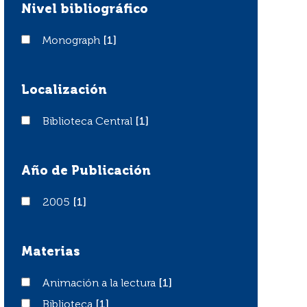
Nivel bibliográfico
Monograph
Monograph
[1]
Localización
Biblioteca Central
Biblioteca Central
[1]
Año de Publicación
2005
2005
[1]
Materias
Animación a la lectura
Animación a la lectura
[1]
Biblioteca
Biblioteca
[1]