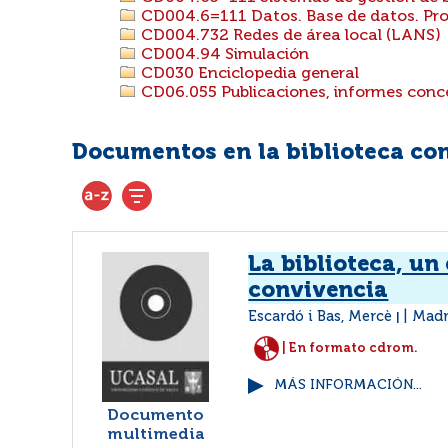
CD004.6=111 Datos. Base de datos. Pro
CD004.732 Redes de área local (LANS)
CD004.94 Simulación
CD030 Enciclopedia general
CD06.055 Publicaciones, informes concer
Documentos en la biblioteca con 
La biblioteca, un
convivencia
Escardó i Bas, Mercè
Madr
|
| En formato cdrom.
MÁS INFORMACIÓN...
Documento
multimedia