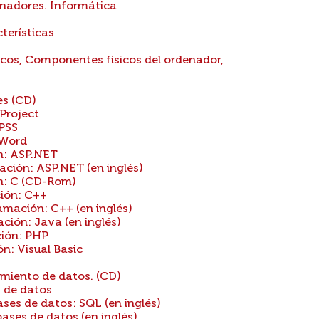
enadores. Informática
terísticas
os, Componentes físicos del ordenador,
s (CD)
Project
PSS
 Word
n: ASP.NET
ión: ASP.NET (en inglés)
n: C (CD-Rom)
ión: C++
ación: C++ (en inglés)
ión: Java (en inglés)
ión: PHP
: Visual Basic
miento de datos. (CD)
 de datos
es de datos: SQL (en inglés)
ses de datos (en inglés)