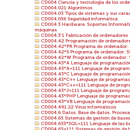
CD004 Ciencia y tecnología de los ord
CD004.021 Algoritmos
CD004.03 Tipos de sistemas y sus carac
CD004.056 Seguridad informática
CD004.3 Hardware. Soportes Informátic
máquinas
CD004.3'1 Fabricación de ordenadores
CD004.42 Programación de ordenadore
CD004.42*PR Programa de ordenador: 
CD004.42*S Programa de ordenador: S
CD004.42*W Programa de ordenador:
CD004.43*A Lenguaje de programació
CD004.43*A=111 Lenguaje de programac
CD004.43*C Lenguaje de programació
CD004.43*C++ Lenguaje de programac
CD004.43*C++=111 Lenguaje de program
CD004.43*J=111 Lenguaje de programac
CD004.43*PHP Lenguaje de programac
CD004.43*VB Lenguaje de programación
CD004.491.22 Virus informáticos
CD004.6 Datos. Base de datos. Procesa
CD004.65 Sistemas de gestión de bases
CD004.655*SQL=111 Lenguaje de las bas
CD004.65=111 Sistemas de gestión de ba