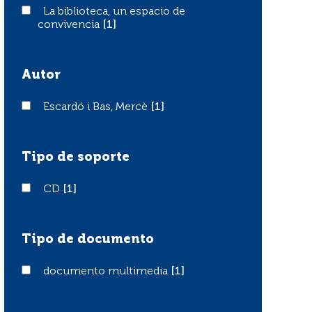
La biblioteca, un espacio de convivencia
La biblioteca, un espacio de
convivencia
[1]
Autor
Escardó i Bas, Mercè
Escardó i Bas, Mercè
[1]
Tipo de soporte
CD
CD
[1]
Tipo de documento
documento multimedia
documento multimedia
[1]