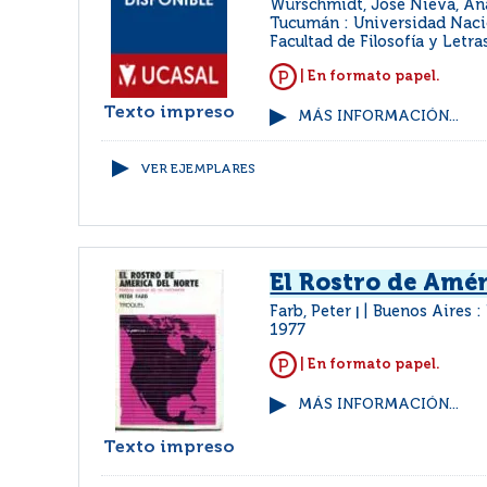
Würschmidt, José Nieva, Ana
Tucumán : Universidad Naci
Facultad de Filosofía y Letra
| En formato papel.
Texto impreso
MÁS INFORMACIÓN...
VER EJEMPLARES
El Rostro de Amér
Farb, Peter
Buenos Aires :
|
1977
| En formato papel.
MÁS INFORMACIÓN...
Texto impreso