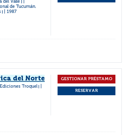
 del Valle
|
onal de Tucumán.
s
1987
|
ica del Norte
 Ediciones Troquel
|