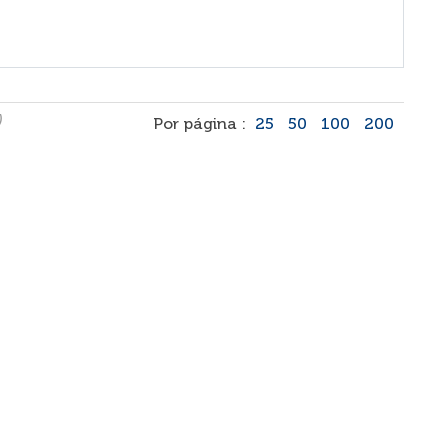
)
Por página :
25
50
100
200