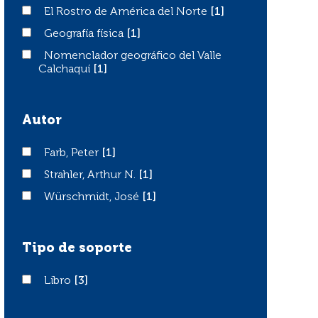
El Rostro de América del Norte
El Rostro de América del Norte
[1]
Geografía física
Geografía física
[1]
Nomenclador geográfico del Valle Calchaquí
Nomenclador geográfico del Valle
Calchaquí
[1]
Autor
Farb, Peter
Farb, Peter
[1]
Strahler, Arthur N.
Strahler, Arthur N.
[1]
Würschmidt, José
Würschmidt, José
[1]
Tipo de soporte
Libro
Libro
[3]