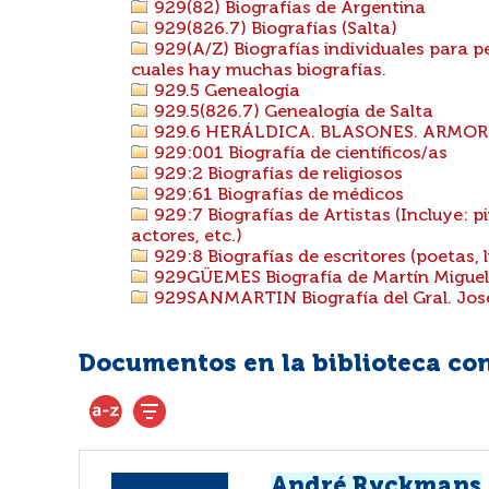
929(82) Biografías de Argentina
929(826.7) Biografías (Salta)
929(A/Z) Biografías individuales para 
cuales hay muchas biografías.
929.5 Genealogía
929.5(826.7) Genealogía de Salta
929.6 HERÁLDICA. BLASONES. ARMOR
929:001 Biografía de científicos/as
929:2 Biografías de religiosos
929:61 Biografías de médicos
929:7 Biografías de Artistas (Incluye: pi
actores, etc.)
929:8 Biografías de escritores (poetas, li
929GÜEMES Biografía de Martín Migue
929SANMARTIN Biografía del Gral. Jos
Documentos en la biblioteca con 
André Ryckmans