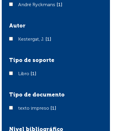
André Ryckmans
André Ryckmans
[1]
Autor
Kestergat, J.
Kestergat, J.
[1]
Tipo de soporte
Libro
Libro
[1]
Tipo de documento
texto impreso
texto impreso
[1]
Nivel bibliográfico