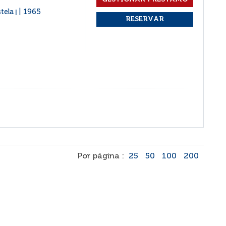
stela
1965
|
Por página :
25
50
100
200