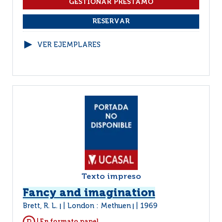
VER EJEMPLARES
Texto impreso
Fancy and imagination
Brett, R. L.
London : Methuen
1969
|
|
| En formato papel.