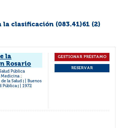
la clasificación (083.41)61 (
2
)
e la
an Rosario
Salud Pública
 Medicina ;
de la Salud
Buenos
|
d Pública
1972
|