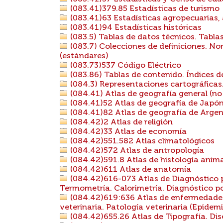
(083.41)379.85 Estadísticas de turismo
(083.41)63 Estadísticas agropecuarias, 
(083.41)94 Estadísticas históricas
(083.5) Tablas de datos técnicos. Tablas
(083.7) Colecciones de definiciones. No
(estándares)
(083.73)537 Código Eléctrico
(083.86) Tablas de contenido. Índices d
(084.3) Representaciones cartográficas
(084.41) Atlas de geografía general (no
(084.41)52 Atlas de geografía de Japón
(084.41)82 Atlas de geografía de Argen
(084.42)2 Atlas de religión
(084.42)33 Atlas de economía
(084.42)551.582 Atlas climatológicos
(084.42)572 Atlas de antropología
(084.42)591.8 Atlas de histología anim
(084.42)611 Atlas de anatomía
(084.42)616-073 Atlas de Diagnóstico p
Termometría. Calorimetría. Diagnóstico p
(084.42)619:636 Atlas de enfermedades
veterinaria. Patología veterinaria (Epidemi
(084.42)655.26 Atlas de Tipografía. Dis