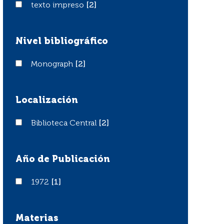
texto impreso
texto impreso
[2]
Nivel bibliográfico
Monograph
Monograph
[2]
Localización
Biblioteca Central
Biblioteca Central
[2]
Año de Publicación
1972
1972
[1]
Materias