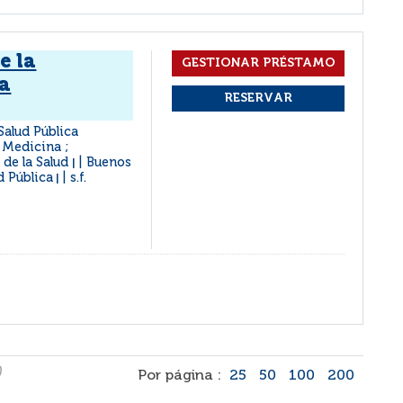
e la
ea
Salud Pública
 Medicina ;
de la Salud
Buenos
|
d Pública
s.f.
|
)
Por página :
25
50
100
200