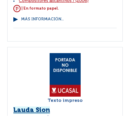
Compositores alicantinos
/
(2006)
| En formato papel.
MÁS INFORMACIÓN...
Texto impreso
Lauda Sion
Iranzo, Agustín
Alicante : Universidad de
|
Alicante
2006
|