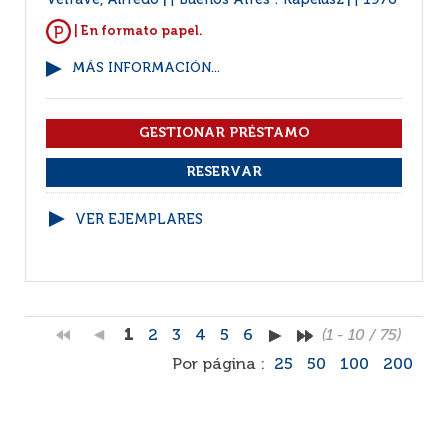
Veiravé, Alfredo
Buenos Aires : Kapelusz
1976
|
|
| En formato papel.
MÁS INFORMACIÓN...
VER EJEMPLARES
1
2
3
4
5
6
(1 - 10 / 75)
Por página :
25
50
100
200