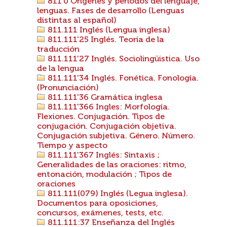
811'0 Orígenes y períodos del lenguaje,
lenguas. Fases de desarrollo (Lenguas
distintas al español)
811.111 Inglés (Lengua inglesa)
811.111'25 Inglés. Teoría de la
traducción
811.111'27 Inglés. Sociolingüistica. Uso
de la lengua
811.111'34 Inglés. Fonética. Fonología.
(Pronunciación)
811.111'36 Gramática inglesa
811.111'366 Ingles: Morfología.
Flexiones. Conjugación. Tipos de
conjugación. Conjugación objetiva.
Conjugación subjetiva. Género. Número.
Tiempo y aspecto
811.111'367 Inglés: Sintaxis ;
Generalidades de las oraciones: ritmo,
entonación, modulación ; Tipos de
oraciones
811.111(079) Inglés (Legua inglesa).
Documentos para oposiciones,
concursos, exámenes, tests, etc.
811.111:37 Enseñanza del Inglés