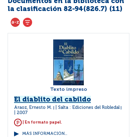
Documentos en la biblioteca con
la clasificación 82-94(826.7) (
11
)
Texto impreso
El diablito del cabildo
Araoz, Ernesto M.
Salta : Ediciones del Robledal
|
|
2007
| En formato papel.
MÁS INFORMACIÓN...