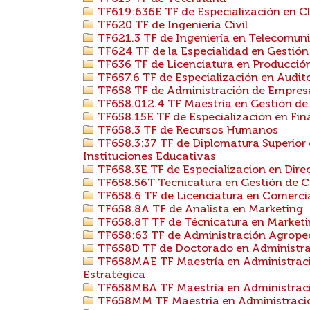
TF619:636E TF de Especialización en C
TF620 TF de Ingeniería Civil
TF621.3 TF de Ingeniería en Telecomun
TF624 TF de la Especialidad en Gestión
TF636 TF de Licenciatura en Producció
TF657.6 TF de Especialización en Audito
TF658 TF de Administración de Empres
TF658.012.4 TF Maestría en Gestión de
TF658.15E TF de Especialización en Fi
TF658.3 TF de Recursos Humanos
TF658.3:37 TF de Diplomatura Superior
Instituciones Educativas
TF658.3E TF de Especializacion en Dir
TF658.56T Tecnicatura en Gestión de C
TF658.6 TF de Licenciatura en Comerci
TF658.8A TF de Analista en Marketing
TF658.8T TF de Técnicatura en Market
TF658:63 TF de Administración Agrope
TF658D TF de Doctorado en Administr
TF658MAE TF Maestría en Administraci
Estratégica
TF658MBA TF Maestría en Administrac
TF658MM TF Maestria en Administració