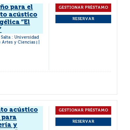
ño para el
to acústico
gélica “El
”
Salta : Universidad
e Artes y Ciencias
|
to acústico
a para
ería y