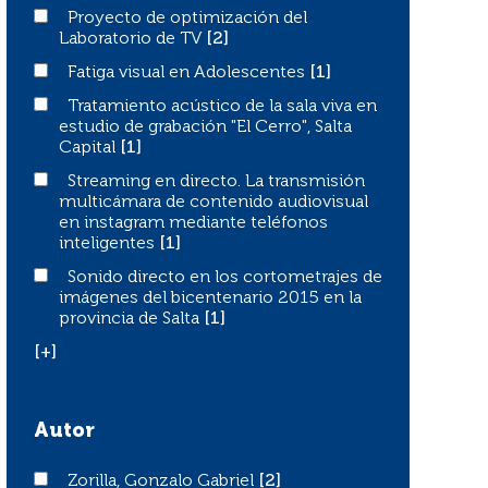
Proyecto de optimización del Laboratorio de TV
Proyecto de optimización del
Laboratorio de TV
[2]
Fatiga visual en Adolescentes
Fatiga visual en Adolescentes
[1]
Tratamiento acústico de la sala viva en estudio de grabaci
Tratamiento acústico de la sala viva en
estudio de grabación "El Cerro", Salta
Capital
[1]
Streaming en directo. La transmisión multicámara de co
Streaming en directo. La transmisión
multicámara de contenido audiovisual
en instagram mediante teléfonos
inteligentes
[1]
Sonido directo en los cortometrajes de imágenes del bic
Sonido directo en los cortometrajes de
imágenes del bicentenario 2015 en la
provincia de Salta
[1]
[+]
Autor
Zorilla, Gonzalo Gabriel
Zorilla, Gonzalo Gabriel
[2]