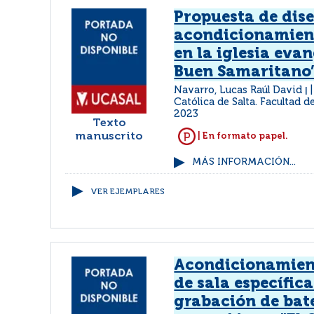
Propuesta de dise
acondicionamien
en la iglesia evan
Buen Samaritano
Navarro, Lucas Raúl David
|
Católica de Salta. Facultad d
2023
Texto
manuscrito
| En formato papel.
MÁS INFORMACIÓN...
VER EJEMPLARES
Acondicionamien
de sala específic
grabación de bat