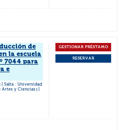
oducción de
en la escuela
º 7044 para
a e
Salta : Universidad
|
e Artes y Ciencias
|