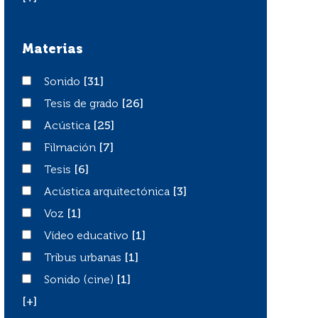
Materias
Sonido
Sonido
[31]
Tesis de grado
Tesis de grado
[26]
Acústica
Acústica
[25]
Filmación
Filmación
[7]
Tesis
Tesis
[6]
Acústica arquitectónica
Acústica arquitectónica
[3]
Voz
Voz
[1]
Vídeo educativo
Vídeo educativo
[1]
Tribus urbanas
Tribus urbanas
[1]
Sonido (cine)
Sonido (cine)
[1]
[+]