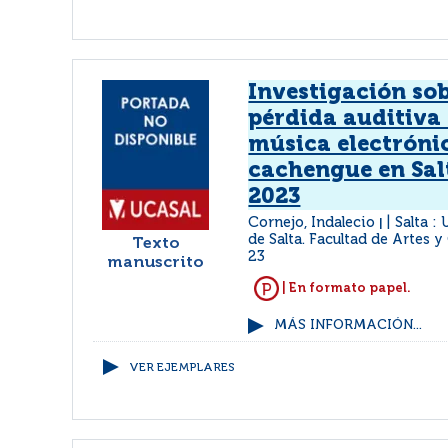
Investigación sob
pérdida auditiva 
música electróni
cachengue en Sal
2023
Cornejo, Indalecio
Salta :
|
de Salta. Facultad de Artes y
Texto
23
manuscrito
| En formato papel.
MÁS INFORMACIÓN...
VER EJEMPLARES