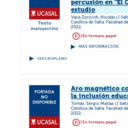
percusión en "El 
estudio
Vaca Zoricich, Nicolás
Sal
|
Católica de Salta. Facultad d
Texto
2022
manuscrito
| En formato papel.
MÁS INFORMACIÓN...
VER EJEMPLARES
Aro magnético c
la inclusión educ
Tomás, Sergio Matías
Salt
|
Católica de Salta. Facultad d
2022
| En formato papel.