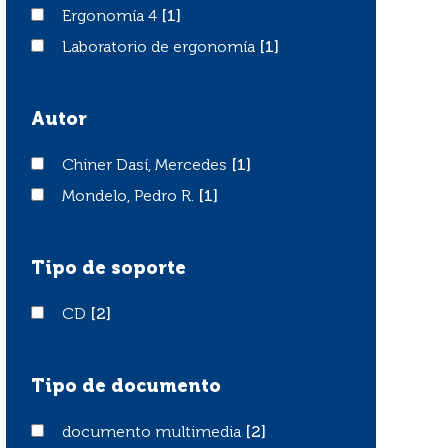
Ergonomía 4
Ergonomía 4
[1]
Laboratorio de ergonomía
Laboratorio de ergonomía
[1]
Autor
Chiner Dasí, Mercedes
Chiner Dasí, Mercedes
[1]
Mondelo, Pedro R.
Mondelo, Pedro R.
[1]
Tipo de soporte
CD
CD
[2]
Tipo de documento
documento multimedia
documento multimedia
[2]