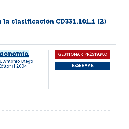
la clasificación CD331.101.1 (
2
)
ergonomía
 J. Antonio Diego
|
Editor
2004
|