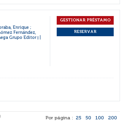
raba, Enrique ;
 Gómez Fernández,
mega Grupo Editor
|
)
Por página :
25
50
100
200