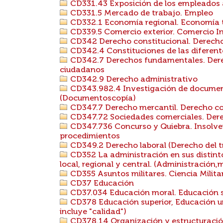
CD331.43 Exposición de los empleados a
CD331.5 Mercado de trabajo. Empleo
CD332.1 Economía regional. Economía te
CD339.5 Comercio exterior. Comercio I
CD342 Derecho constitucional. Derecho
CD342.4 Constituciones de las diferente
CD342.7 Derechos fundamentales. Dere
ciudadanos
CD342.9 Derecho administrativo
CD343.982.4 Investigación de documen
(Documentoscopía)
CD347.7 Derecho mercantil. Derecho c
CD347.72 Sociedades comerciales. Dere
CD347.736 Concurso y Quiebra. Insolven
procedimientos
CD349.2 Derecho laboral (Derecho del t
CD352 La administración en sus distint
local, regional y central. (Administración,mu
CD355 Asuntos militares. Ciencia Milit
CD37 Educación
CD37.034 Educación moral. Educación s
CD378 Educación superior, Educación un
incluye "calidad")
CD378.14 Organización y estructuración 