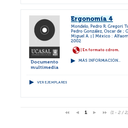
Ergonomía 4
Mondelo, Pedro R. Gregori To
Pedro González, Oscar de ;
Miguel A.
México : Alfao
|
2002
| En formato cdrom.
MÁS INFORMACIÓN...
Documento
multimedia
VER EJEMPLARES
1
(1 - 2 / 2