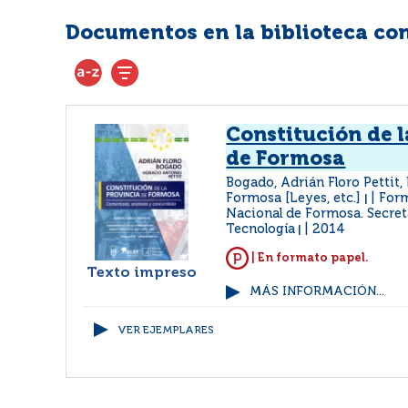
Documentos en la biblioteca con 
Constitución de l
de Formosa
Bogado, Adrián Floro Pettit,
Formosa [Leyes, etc.]
Form
|
Nacional de Formosa. Secret
Tecnología
2014
|
| En formato papel.
Texto impreso
MÁS INFORMACIÓN...
VER EJEMPLARES