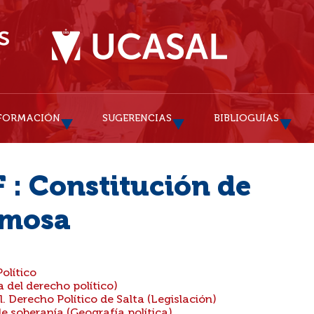
FORMACIÓN
SUGERENCIAS
BIBLIOGUÍAS
 : Constitución de
rmosa
olítico
a del derecho político)
 Derecho Político de Salta (Legislación)
e soberanía (Geografía política)