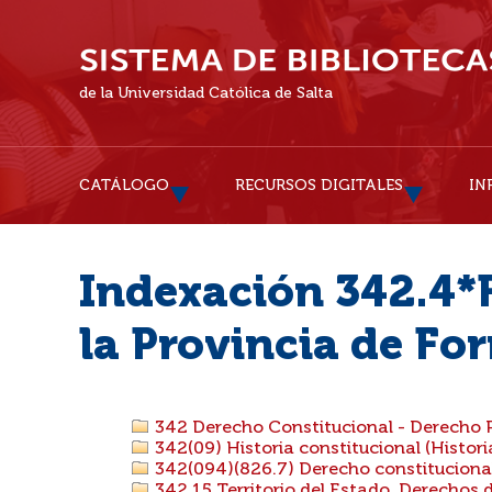
de la Universidad Católica de Salta
CATÁLOGO
RECURSOS DIGITALES
IN
Indexación 342.4*F
la Provincia de Fo
342 Derecho Constitucional - Derecho P
342(09) Historia constitucional (Histori
342(094)(826.7) Derecho constitucional.
342.15 Territorio del Estado. Derechos d