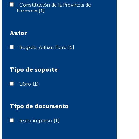
Constitución de la Provincia de Formosa
Constitución de la Provincia de
Formosa
[1]
Autor
Bogado, Adrián Floro
Bogado, Adrián Floro
[1]
Tipo de soporte
Libro
Libro
[1]
Tipo de documento
texto impreso
texto impreso
[1]