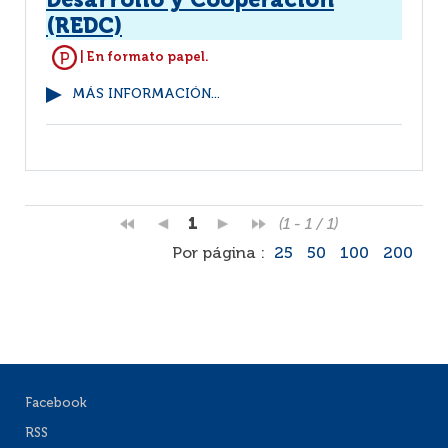
Desarrollo y Cooperación
(REDC)
| En formato papel.
MÁS INFORMACIÓN...
1
(1 - 1 / 1)
Por página :
25
50
100
200
Facebook
RSS