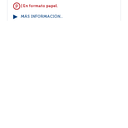
| En formato papel.
MÁS INFORMACIÓN...
VER EJEMPLARES
11
12
13
14
15
16
(151 - 152
/ 152)
Por página :
25
50
100
200