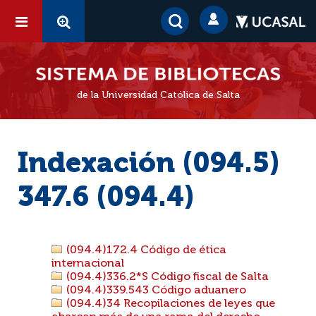
de la Universidad Católica de Salta
Indexación (094.5)
347.6 (094.4)
(094.4)172.4 Código de ética
internacional
(094.4)336.2*S Código fiscal de Salta
(094.4)339.543 Código aduanero
(094.4)34 Recopilaciones de leyes que