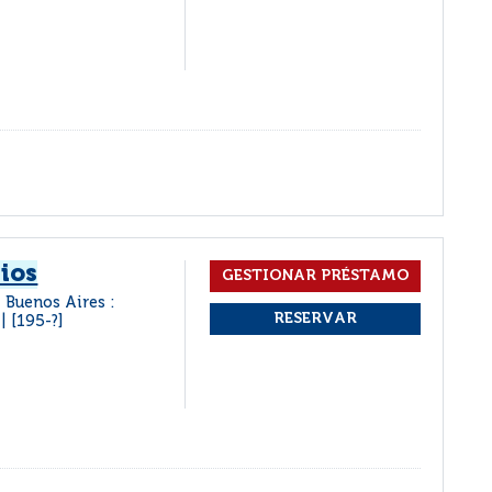
ios
Buenos Aires :
[195-?]
|