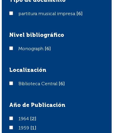
Tipo de documento
partitura musical impresa
partitura musical impresa
[6]
Nivel bibliográfico
Monograph
Monograph
[6]
Localización
Biblioteca Central
Biblioteca Central
[6]
Año de Publicación
1964
1964
[2]
1959
1959
[1]