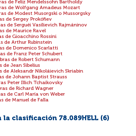
as de Feliz Mendelssohn Bartholdy
bras de Wolfgang Amadeus Mozart
ras de Modest Musorgski o Mussorgsky
s de Sergey Prokófiev
as de Serguéi Vasílievich Rajmáninov
as de Maurice Ravel
s de Gioacchino Rossini
s de Arthur Rubinstein
as de Domenico Scarlatti
as de Franz Peter Schubert
bras de Robert Schumann
 de Jean Sibelius
 de Aleksandr Nikoláievich Skriabin
as de Johann Baptist Strauss
s Peter Illich Tchaikovsky
ras de Richard Wagner
as de Carl María von Weber
s de Manuel de Falla
la clasificación 78.089HELL (
6
)