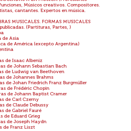
 funciones, Músicos creativos. Compositores.
tistas, cantantes. Expertos en música.
OBRAS MUSICALES. FORMAS MUSICALES
blicadas. (Partituras, Partes, )
pa
a de Asia
ica de América (excepto Argentina)
entina
s de Isaac Albeniz
ras de Johann Sebastian Bach
ras de Ludwig van Beethoven
ras de Johannes Brahms
s de Johan Friedrich Franz Burgmüller
as de Frédéric Chopin
ras de Johann Baptist Cramer
as de Carl Czerny
as de Claude Debussy
s de Gabriel Fauré
s de Eduard Grieg
ras de Joseph Haydn
s de Franz Liszt