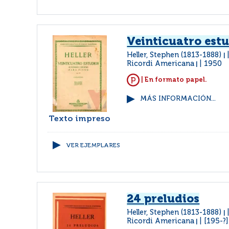
Veinticuatro est
Heller, Stephen (1813-1888)
|
Ricordi Americana
1950
|
| En formato papel.
MÁS INFORMACIÓN...
Texto impreso
VER EJEMPLARES
24 preludios
Heller, Stephen (1813-1888)
|
Ricordi Americana
[195-?]
|