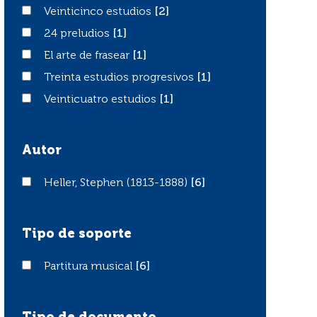
Veinticinco estudios
Veinticinco estudios
[2]
24 preludios
24 preludios
[1]
El arte de frasear
El arte de frasear
[1]
Treinta estudios progresivos
Treinta estudios progresivos
[1]
Veinticuatro estudios
Veinticuatro estudios
[1]
Autor
Heller, Stephen (1813-1888)
Heller, Stephen (1813-1888)
[6]
Tipo de soporte
Partitura musical
Partitura musical
[6]