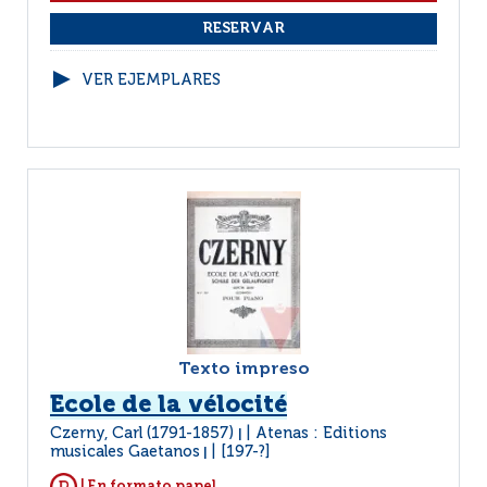
VER EJEMPLARES
Texto impreso
Ecole de la vélocité
Czerny, Carl (1791-1857)
Atenas : Editions
|
musicales Gaetanos
[197-?]
|
| En formato papel.