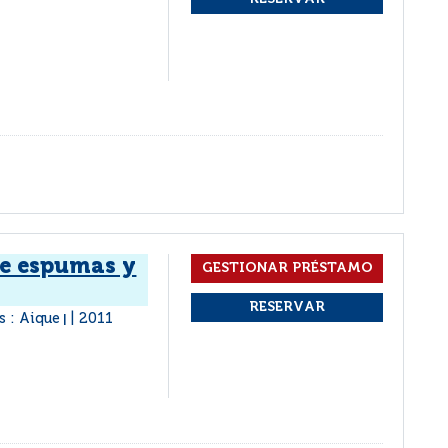
de espumas y
s : Aique
2011
|