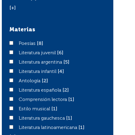
[+]
Materias
Poesías
Poesías
[8]
Literatura juvenil
Literatura juvenil
[6]
Literatura argentina
Literatura argentina
[5]
Literatura infantil
Literatura infantil
[4]
Antología
Antología
[2]
Literatura española
Literatura española
[2]
Comprensión lectora
Comprensión lectora
[1]
Estilo musical
Estilo musical
[1]
Literatura gauchesca
Literatura gauchesca
[1]
Literatura latinoamericana
Literatura latinoamericana
[1]