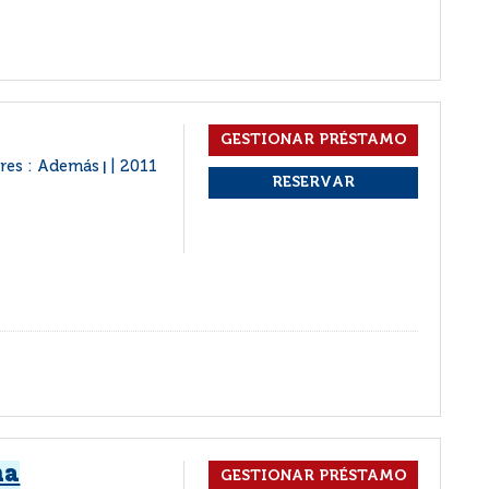
res : Además
2011
|
ma