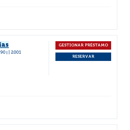
ías
l 90
2001
|