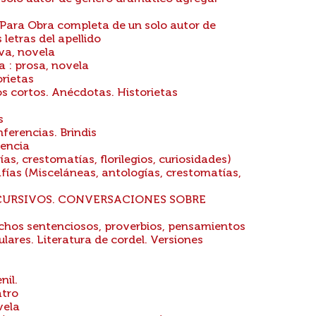
 Para Obra completa de un solo autor de
letras del apellido
iva, novela
a : prosa, novela
rietas
s cortos. Anécdotas. Historietas
s
ferencias. Brindis
dencia
as, crestomatías, florilegios, curiosidades)
fías (Misceláneas, antologías, crestomatías,
SCURSIVOS. CONVERSACIONES SOBRE
chos sentenciosos, proverbios, pensamientos
lares. Literatura de cordel. Versiones
nil.
atro
vela