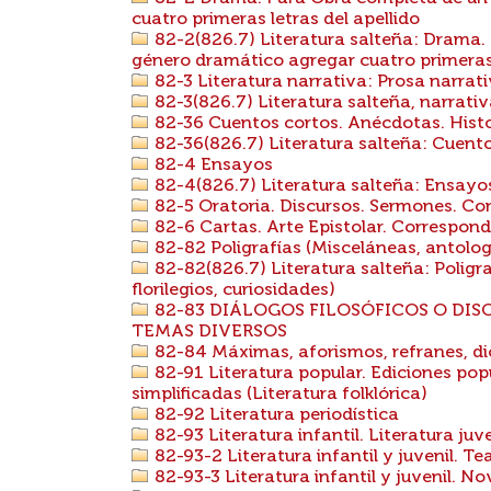
cuatro primeras letras del apellido
82-2(826.7) Literatura salteña: Drama.
género dramático agregar cuatro primeras 
82-3 Literatura narrativa: Prosa narrat
82-3(826.7) Literatura salteña, narrativ
82-36 Cuentos cortos. Anécdotas. Histo
82-36(826.7) Literatura salteña: Cuento
82-4 Ensayos
82-4(826.7) Literatura salteña: Ensayo
82-5 Oratoria. Discursos. Sermones. Con
82-6 Cartas. Arte Epistolar. Correspon
82-82 Poligrafías (Misceláneas, antologí
82-82(826.7) Literatura salteña: Poligra
florilegios, curiosidades)
82-83 DIÁLOGOS FILOSÓFICOS O DI
TEMAS DIVERSOS
82-84 Máximas, aforismos, refranes, di
82-91 Literatura popular. Ediciones popu
simplificadas (Literatura folklórica)
82-92 Literatura periodística
82-93 Literatura infantil. Literatura juve
82-93-2 Literatura infantil y juvenil. Te
82-93-3 Literatura infantil y juvenil. No