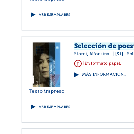
VER EJEMPLARES
Selección de poes
Storni, Alfonsina
[S.l.] : So
|
| En formato papel.
MÁS INFORMACIÓN...
Texto impreso
VER EJEMPLARES