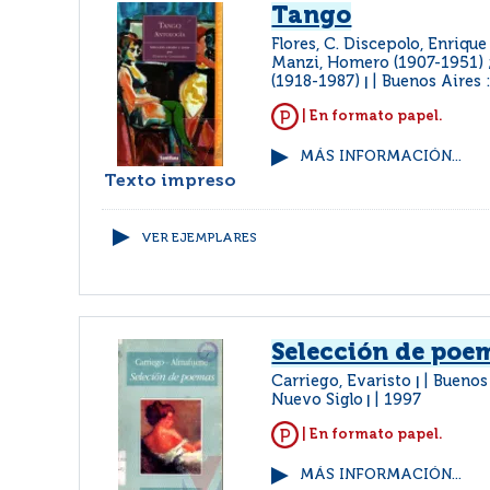
Tango
Flores, C. Discepolo, Enrique
Manzi, Homero (1907-1951) 
(1918-1987)
Buenos Aires :
|
| En formato papel.
MÁS INFORMACIÓN...
Texto impreso
VER EJEMPLARES
Selección de poe
Carriego, Evaristo
Buenos 
|
Nuevo Siglo
1997
|
| En formato papel.
MÁS INFORMACIÓN...