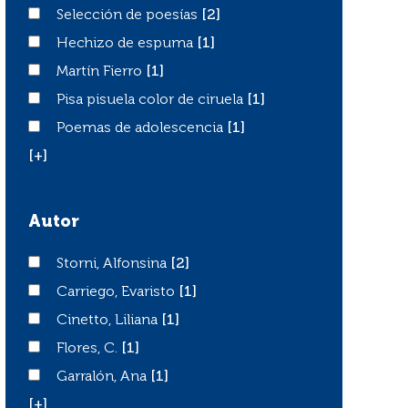
Selección de poesías
Selección de poesías
[2]
Hechizo de espuma
Hechizo de espuma
[1]
Martín Fierro
Martín Fierro
[1]
Pisa pisuela color de ciruela
Pisa pisuela color de ciruela
[1]
Poemas de adolescencia
Poemas de adolescencia
[1]
[+]
Autor
Storni, Alfonsina
Storni, Alfonsina
[2]
Carriego, Evaristo
Carriego, Evaristo
[1]
Cinetto, Liliana
Cinetto, Liliana
[1]
Flores, C.
Flores, C.
[1]
Garralón, Ana
Garralón, Ana
[1]
[+]