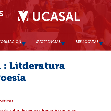
FORMACIÓN
SUGERENCIAS
BIBLIOGUÍAS
 : Litderatura
Poesía
oéticas
solo autor de género dramático agregar