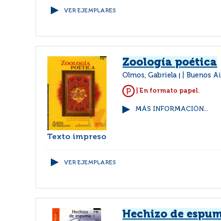
VER EJEMPLARES
Zoología poética
Olmos, Gabriela
Buenos Ai
|
| En formato papel.
MÁS INFORMACIÓN...
Texto impreso
VER EJEMPLARES
Hechizo de espu