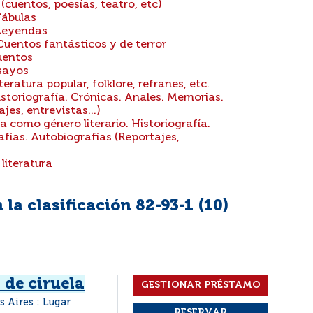
 (cuentos, poesías, teatro, etc)
Fábulas
 Leyendas
 Cuentos fantásticos y de terror
Cuentos
nsayos
teratura popular, folklore, refranes, etc.
istoriografía. Crónicas. Anales. Memorias.
jes, entrevistas...)
a como género literario. Historiografía.
afías. Autobiografías (Reportajes,
literatura
la clasificación 82-93-1 (
10
)
 de ciruela
s Aires : Lugar