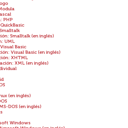
Logo
Modula
ascal
: PHP
QuickBasic
Smalltalk
n: Smalltalk (en inglés)
n: UML
isual Basic
: Visual Basic (en inglés)
ción: XHTML
ión: XML (en inglés)
ividual
id
DOS
ux (en inglés)
DOS
MS-DOS (en inglés)
is
osoft Windows