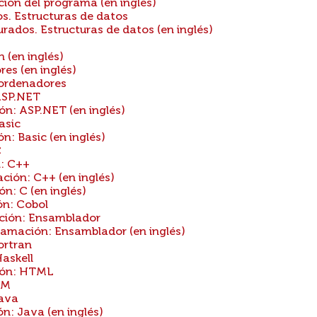
ión del programa (en inglés)
s. Estructuras de datos
ados. Estructuras de datos (en inglés)
(en inglés)
s (en inglés)
ordenadores
ASP.NET
n: ASP.NET (en inglés)
asic
: Basic (en inglés)
C
: C++
ión: C++ (en inglés)
: C (en inglés)
n: Cobol
ión: Ensamblador
mación: Ensamblador (en inglés)
ortran
askell
ión: HTML
BM
Java
: Java (en inglés)