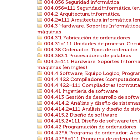
004.056 Seguridad informática
004.056=111 Seguridad informática (en 
004.2 Arquitectura informática
004.2=111 Arquitectura informática (en
004.3 Hardware. Soportes Informáticos
máquinas
004.3'1 Fabricación de ordenadores
004.31=111 Unidades de proceso. Circuit
004.38 Ordenador. Tipos de ordenador
004.383.1 Procesadores de palabras
004.3=111 Hardware. Soportes Informát
máquinas (en inglés)
004.4 Software, Equipo Logico, Progr
004.4'422 Compiladores (computadoras
004.4'422=111 Compiladores (computado
004.41 Ingenieria de software
004.413 Gestión de desarrollo de softw
004.414.2 Análisis y diseño de sistema
004.414.2=111 Análisis y diseño de sist
004.415.2 Diseño de software
004.415.2=111 Diseño de software (en i
004.42 Programación de ordenadores
004.42*A Programa de ordenador: Acc
004.42*A=111 Programa de ordenador: A