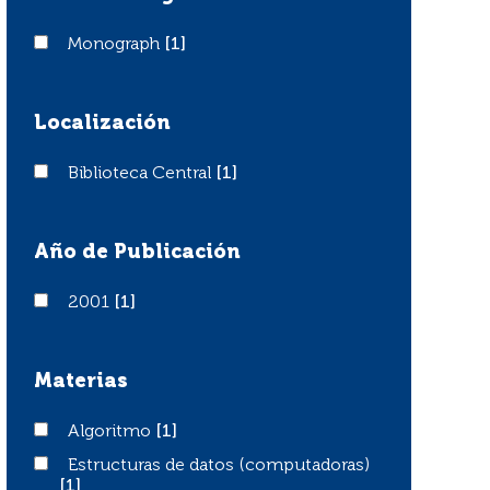
Monograph
Monograph
[1]
Localización
Biblioteca Central
Biblioteca Central
[1]
Año de Publicación
2001
2001
[1]
Materias
Algoritmo
Algoritmo
[1]
Estructuras de datos (computadoras)
Estructuras de datos (computadoras)
[1]