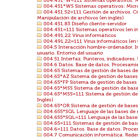
004.451*W=111 Sistemas operativos: M
004.451*WS Sistemas operativos: Micr
004.451.52=111 Gestión de archivos. Cr
Manipulación de archivos (en inglés)
004.451.83 Diseño cliente-servidor
004.451=111 Sistemas operativos (en in
004.491.22 Virus informáticos
004.491.22=111 Virus informáticos (en 
004.5 Interacción hombre-ordenador. I
usuario. Entorno del usuario
004.51 Interfaz. Punteros, indicadores
004.6 Datos. Base de datos. Procesami
004.65 Sistemas de gestión de bases de
004.65*AZ Sistema de gestión de bases
004.65*FP Sistema de gestión de base
004.65*MSS Sistema de gestión de base
004.65*MSS=111 Sistema de gestión de 
Inglés)
004.65*OR Sistema de gestión de bases
004.655*SQL Lenguaje de las bases de 
004.655*SQL=111 Lenguaje de las bases 
004.65=111 Sistemas de gestión de base
004.6=111 Datos. Base de datos. Proces
004.7 Comunicación informática. Rede