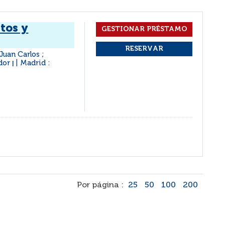
tos y
Juan Carlos ;
ador
Madrid :
|
Por página :
25
50
100
200