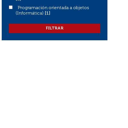
Programación orientada a objetos (Informática)
Programación orientada a objetos
(Informática)
[1]