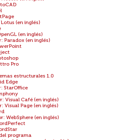
utoCAD
l
ntPage
otus (en inglés)
e
enGL (en inglés)
 Paradox (en inglés)
werPoint
ject
otoshop
tro Pro
S
emas estructurales 1.0
id Edge
 StarOffice
ymphony
Visual Café (en inglés)
Visual Page (en inglés)
rd
 WebSphere (en inglés)
ordPerfect
ordStar
 del programa