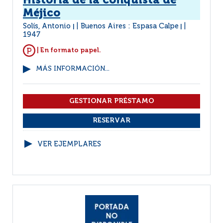
Historia de la conquista de
Méjico
Solís, Antonio
Buenos Aires : Espasa Calpe
|
|
1947
| En formato papel.
MÁS INFORMACIÓN...
VER EJEMPLARES