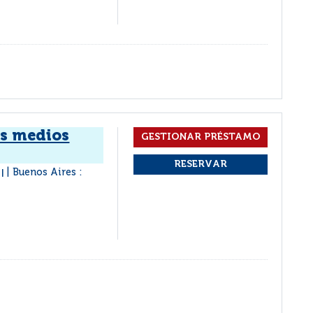
os medios
s
Buenos Aires :
|