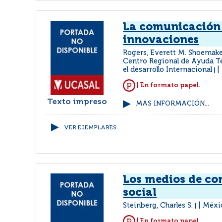
La comunicación
innovaciones
Rogers, Everett M. Shoemaker
Centro Regional de Ayuda T
el desarrollo Internacional
|
| En formato papel.
Texto impreso
MÁS INFORMACIÓN...
VER EJEMPLARES
Los medios de c
social
Steinberg, Charles S.
Méxic
|
| En formato papel.