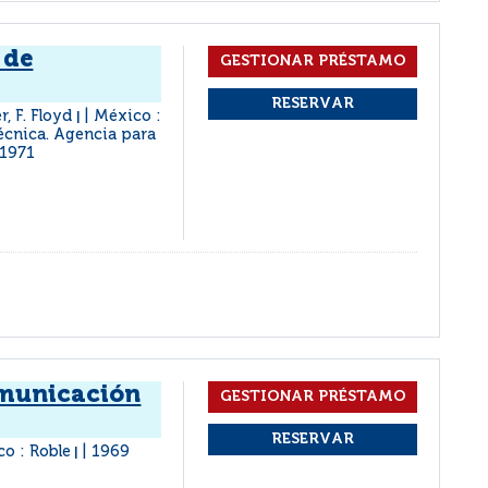
 de
, F. Floyd
México :
|
écnica. Agencia para
1971
omunicación
o : Roble
1969
|