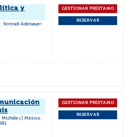
lítica y
 : Konrad-Adenauer-
omunicación
sis
, Michèle
México :
|
981