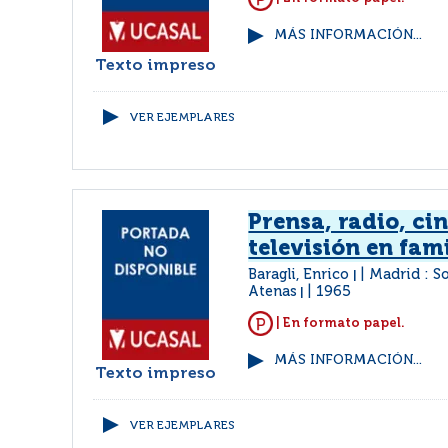
MÁS INFORMACIÓN...
Texto impreso
VER EJEMPLARES
Prensa, radio, cin
televisión en fam
Baragli, Enrico
Madrid : S
|
Atenas
1965
|
| En formato papel.
MÁS INFORMACIÓN...
Texto impreso
VER EJEMPLARES