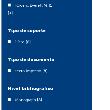
Rogers, Everett M.
Rogers, Everett M.
[1]
[+]
Tipo de soporte
Libro
Libro
[8]
Tipo de documento
texto impreso
texto impreso
[8]
Nivel bibliográfico
Monograph
Monograph
[8]