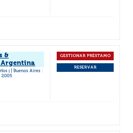
s &
 Argentina
rlos
Buenos Aires :
|
2005