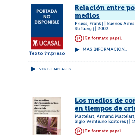
Relación entre po
medios
Priess, Frank
Buenos Aires
|
Stiftung
2002
|
| En formato papel.
MÁS INFORMACIÓN...
Texto impreso
VER EJEMPLARES
Los medios de c
en tiempos de cri
Mattelart, Armand Mattelart
Siglo Veintiuno Editores
1
|
| En formato papel.