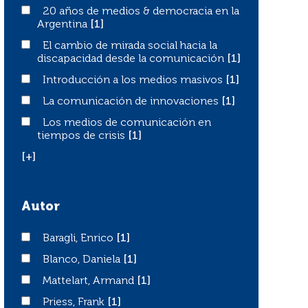
20 años de medios & democracia en la Argentina
20 años de medios & democracia en la
Argentina
[1]
El cambio de mirada social hacia la discapacidad desde 
El cambio de mirada social hacia la
discapacidad desde la comunicación
[1]
Introducción a los medios masivos
Introducción a los medios masivos
[1]
La comunicación de innovaciones
La comunicación de innovaciones
[1]
Los medios de comunicación en tiempos de crisis
Los medios de comunicación en
tiempos de crisis
[1]
[+]
Autor
Baragli, Enrico
Baragli, Enrico
[1]
Blanco, Daniela
Blanco, Daniela
[1]
Mattelart, Armand
Mattelart, Armand
[1]
Priess, Frank
Priess, Frank
[1]