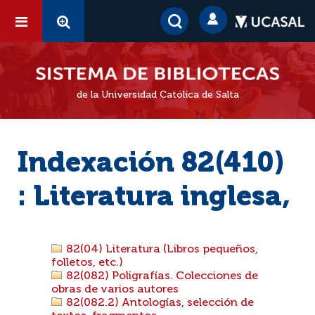
de la Universidad Católica de Salta
Indexación 82(410)
: Literatura inglesa,
82(04) Literatura (Libros pequeños,
folletos, etc.)
82(082) Poligrafías. Colecciones de
obras de varios autores
82(082.2) Antologías, selección de