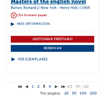
Masters of the english novel
Burton, Richard
New York : Henry Holt
1909
|
|
| En formato papel.
MÁS INFORMACIÓN...
VER EJEMPLARES
1
2
3
4
(21 - 30 / 32)
Por página :
25
50
100
200