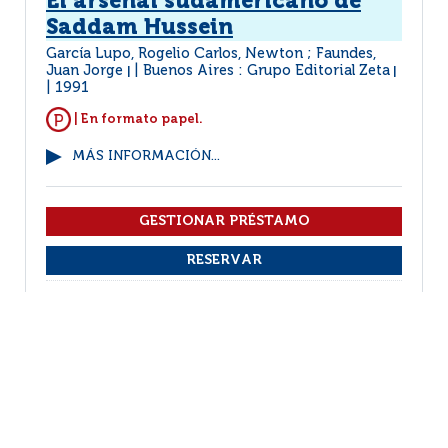
El arsenal sudamericano de
Saddam Hussein
García Lupo, Rogelio Carlos, Newton ; Faundes,
Juan Jorge
Buenos Aires : Grupo Editorial Zeta
|
|
1991
| En formato papel.
MÁS INFORMACIÓN...
VER EJEMPLARES
1
2
(1 - 10 / 14)