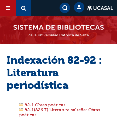
de la Universidad Católica de Salta
Indexación 82-92 :
Literatura
periodística
82-1 Obras poéticas
82-1(826.7) Literatura salteña: Obras
poéticas