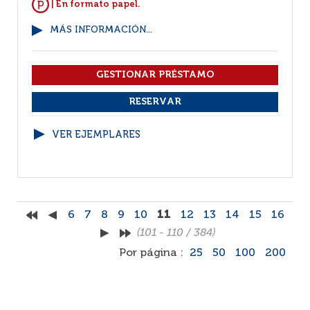
| En formato papel.
MÁS INFORMACIÓN...
VER EJEMPLARES
6
7
8
9
10
11
12
13
14
15
16
(101 - 110 / 384)
Por página :
25
50
100
200