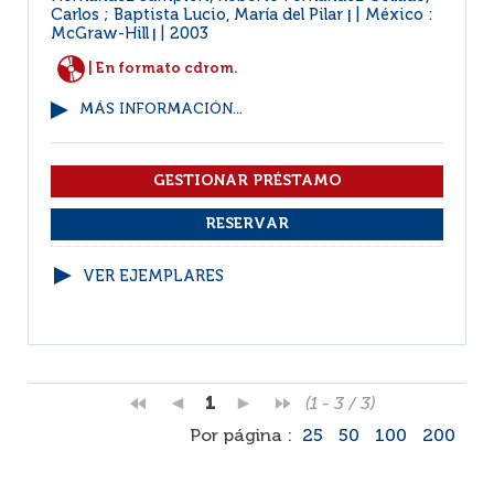
Carlos ; Baptista Lucio, María del Pilar
México :
|
McGraw-Hill
2003
|
| En formato cdrom.
MÁS INFORMACIÓN...
VER EJEMPLARES
1
(1 - 3 / 3)
Por página :
25
50
100
200