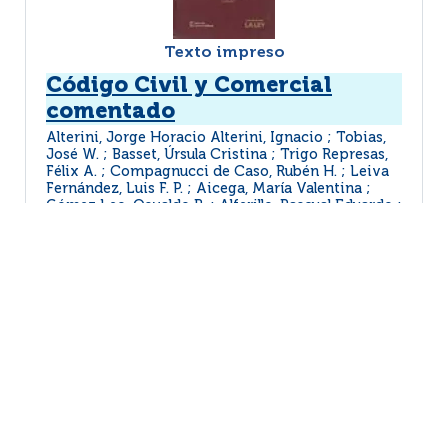
Texto impreso
Código Civil y Comercial
comentado
Alterini, Jorge Horacio Alterini, Ignacio ; Tobias,
José W. ; Basset, Úrsula Cristina ; Trigo Represas,
Félix A. ; Compagnucci de Caso, Rubén H. ; Leiva
Fernández, Luis F. P. ; Aicega, María Valentina ;
Gómez Leo, Osvaldo R. ; Alferillo, Pascual Eduardo ;
Santarelli, Fulvio Germán ; Cossari, Nelson G. A. ;
Ferrer, Francisco A. M. ; Soto, Alfredo Mario
|
Buenos Aires : La Ley
2015
|
| En formato papel.
MÁS INFORMACIÓN...