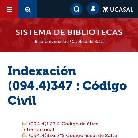
de la Universidad Católica de Salta
Indexación
(094.4)347 : Código
Civil
(094.4)172.4 Código de ética
internacional
(094.4)336.2*S Código fiscal de Salta