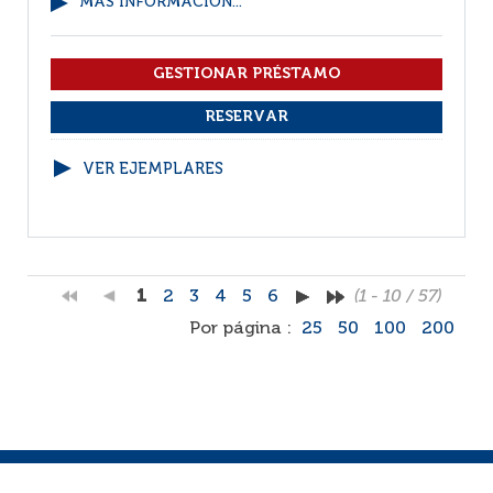
MÁS INFORMACIÓN...
VER EJEMPLARES
1
2
3
4
5
6
(1 - 10 / 57)
Por página :
25
50
100
200