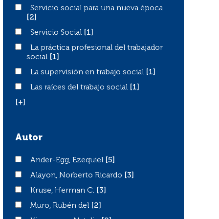
Servicio social para una nueva época
Servicio social para una nueva época
[2]
Servicio Social
Servicio Social
[1]
La práctica profesional del trabajador social
La práctica profesional del trabajador
social
[1]
La supervisión en trabajo social
La supervisión en trabajo social
[1]
Las raíces del trabajo social
Las raíces del trabajo social
[1]
[+]
Autor
Ander-Egg, Ezequiel
Ander-Egg, Ezequiel
[5]
Alayon, Norberto Ricardo
Alayon, Norberto Ricardo
[3]
Kruse, Herman C.
Kruse, Herman C.
[3]
Muro, Rubén del
Muro, Rubén del
[2]