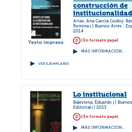
construcción de
institucionalida
Arias, Ana García Godoy, Bá
Romina
Buenos Aires : Es
|
2014
| En formato papel.
Texto impreso
MÁS INFORMACIÓN...
VER EJEMPLARES
Lo institucional
Balestena, Eduardo
Buenos
|
Editorial
2013
|
| En formato papel.
MÁS INFORMACIÓN...