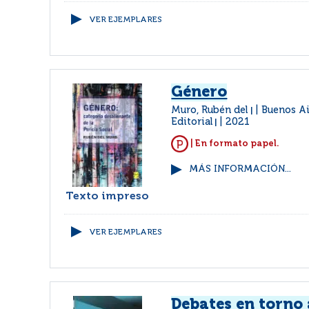
VER EJEMPLARES
Género
Muro, Rubén del
Buenos Ai
|
Editorial
2021
|
| En formato papel.
MÁS INFORMACIÓN...
Texto impreso
VER EJEMPLARES
Debates en torno 