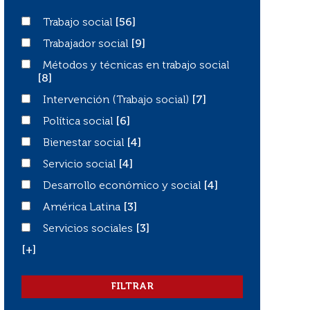
Trabajo social
Trabajo social
[56]
Trabajador social
Trabajador social
[9]
Métodos y técnicas en trabajo social
Métodos y técnicas en trabajo social
[8]
Intervención (Trabajo social)
Intervención (Trabajo social)
[7]
Política social
Política social
[6]
Bienestar social
Bienestar social
[4]
Servicio social
Servicio social
[4]
Desarrollo económico y social
Desarrollo económico y social
[4]
América Latina
América Latina
[3]
Servicios sociales
Servicios sociales
[3]
[+]