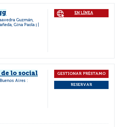
gg
EN LÍNEA
Saavedra Guzmán,
tañeda, Gina Paola
|
 de lo social
Buenos Aires :