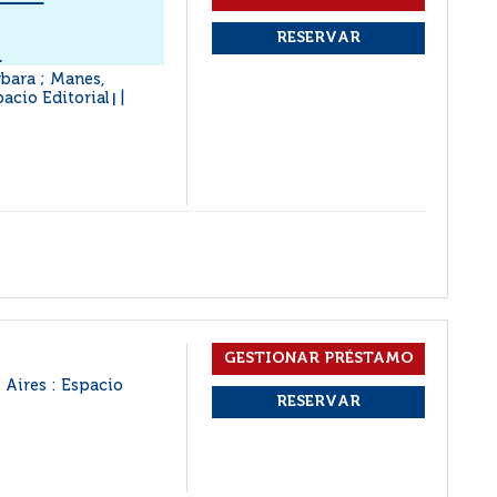
d
rbara ; Manes,
pacio Editorial
|
 Aires : Espacio