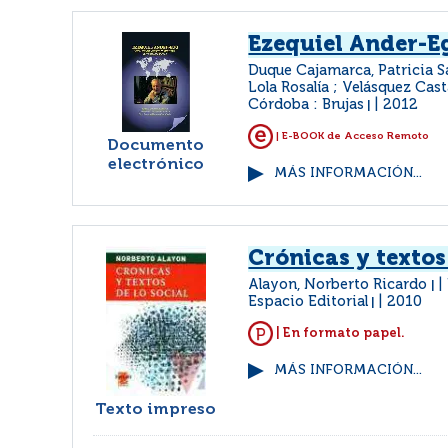
Ezequiel Ander-E
Duque Cajamarca, Patricia 
Lola Rosalía ; Velásquez Cas
Córdoba : Brujas
2012
|
| E-BOOK de Acceso Remoto
Documento
electrónico
MÁS INFORMACIÓN...
Crónicas y textos
Alayon, Norberto Ricardo
|
Espacio Editorial
2010
|
| En formato papel.
MÁS INFORMACIÓN...
Texto impreso