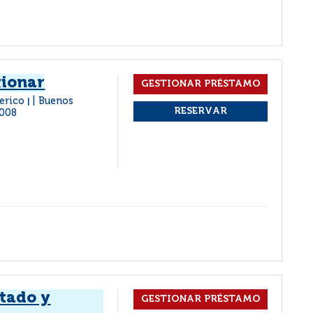
xionar
derico
Buenos
|
008
stado y