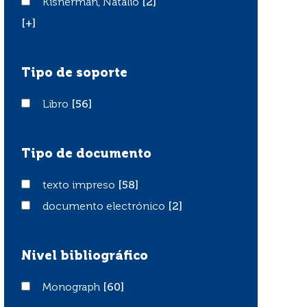
Kisnerman, Natalio
Kisnerman, Natalio
[2]
[+]
Tipo de soporte
Libro
Libro
[56]
Tipo de documento
texto impreso
texto impreso
[58]
documento electrónico
documento electrónico
[2]
Nivel bibliográfico
Monograph
Monograph
[60]