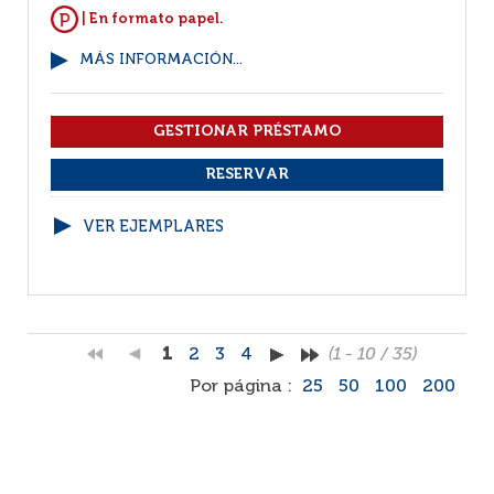
| En formato papel.
MÁS INFORMACIÓN...
VER EJEMPLARES
1
2
3
4
(1 - 10 / 35)
Por página :
25
50
100
200