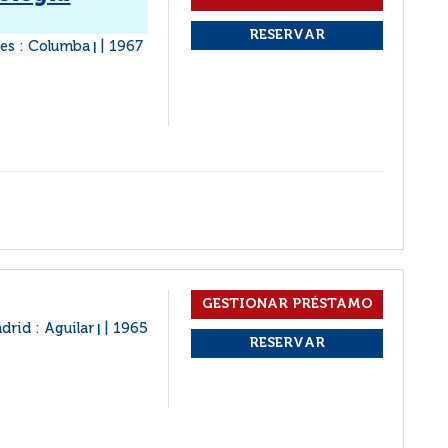
es : Columba
1967
|
drid : Aguilar
1965
|