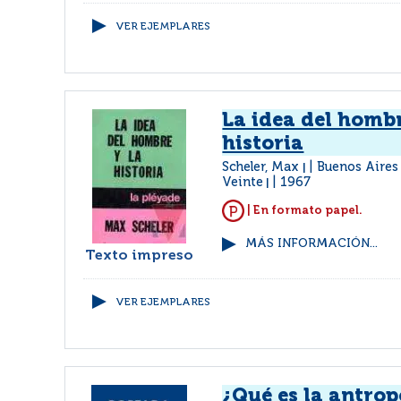
VER EJEMPLARES
La idea del hombr
historia
Scheler, Max
Buenos Aires 
|
Veinte
1967
|
| En formato papel.
MÁS INFORMACIÓN...
Texto impreso
VER EJEMPLARES
¿Qué es la antro