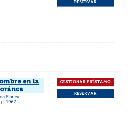
hombre en la
poránea
ía Blanca :
r
1967
|