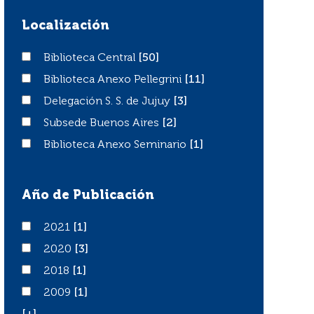
Localización
Biblioteca Central
Biblioteca Central
[50]
Biblioteca Anexo Pellegrini
Biblioteca Anexo Pellegrini
[11]
Delegación S. S. de Jujuy
Delegación S. S. de Jujuy
[3]
Subsede Buenos Aires
Subsede Buenos Aires
[2]
Biblioteca Anexo Seminario
Biblioteca Anexo Seminario
[1]
Año de Publicación
2021
2021
[1]
2020
2020
[3]
2018
2018
[1]
2009
2009
[1]