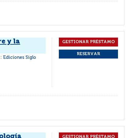
e y la
: Ediciones Siglo
pología