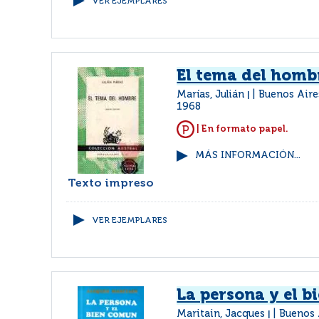
VER EJEMPLARES
El tema del homb
Marías, Julián
Buenos Aire
|
1968
| En formato papel.
MÁS INFORMACIÓN...
Texto impreso
VER EJEMPLARES
La persona y el 
Maritain, Jacques
Buenos 
|