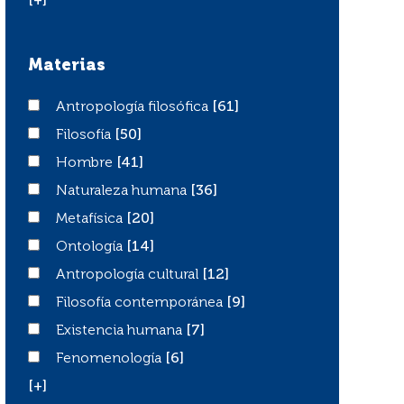
[+]
Materias
Antropología filosófica
Antropología filosófica
[61]
Filosofía
Filosofía
[50]
Hombre
Hombre
[41]
Naturaleza humana
Naturaleza humana
[36]
Metafísica
Metafísica
[20]
Ontología
Ontología
[14]
Antropología cultural
Antropología cultural
[12]
Filosofía contemporánea
Filosofía contemporánea
[9]
Existencia humana
Existencia humana
[7]
Fenomenología
Fenomenología
[6]
[+]