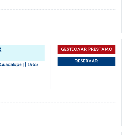
e
 Guadalupe
1965
|