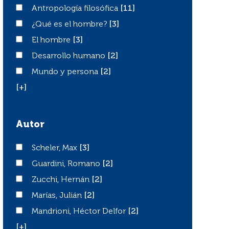
Antropología filosófica
Antropología filosófica
[11]
¿Qué es el hombre?
¿Qué es el hombre?
[3]
El hombre
El hombre
[3]
Desarrollo humano
Desarrollo humano
[2]
Mundo y persona
Mundo y persona
[2]
[+]
Autor
Scheler, Max
Scheler, Max
[3]
Guardini, Romano
Guardini, Romano
[2]
Zucchi, Hernán
Zucchi, Hernán
[2]
Marías, Julián
Marías, Julián
[2]
Mandrioni, Héctor Delfor
Mandrioni, Héctor Delfor
[2]
[+]