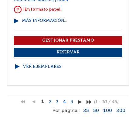
Ediciones Macchi
2004
|
| En formato papel.
MÁS INFORMACIÓN...
VER EJEMPLARES
1
2
3
4
5
(1 - 10 / 45)
Por página :
25
50
100
200