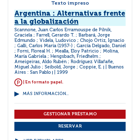
Texto impreso
Argentina : Alternativas frente
a la globalización
Scannone, Juan Carlos Erramouspe de Pilnik,
Graciela ; Farrell, Gerardo T. ; Barbará, Jorge
Edmundo ; Videla, Ludovico ; Chojo Ortiz, Ignacio
; Galli, Carlos María (1957-) ; García Delgado, Daniel
; Forni, Floreal H. ; Mealla, Eloy Patricio ; Molina,
María Gabriela ; Hengsbach, Friedhelm ;
Ameigeiras, Aldo Rubén ; Rodríguez Villafañe,
Miguel Julio ; Seibold, Jorge ; Coppie, E.
Buenos
|
Aires : San Pablo
1999
|
| En formato papel.
MÁS INFORMACIÓN...