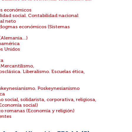
res económicos
idad social. Contabilidad nacional
al neto
s, dogmas económicos (Sistemas
Alemania...)
noamérica
os Unidos
a
ta
 Mercantilismo,
sclásica. Liberalismo. Escuelas ética,
eokeynesianismo. Poskeynesianismo
ca
ocial, solidarista, corporativa, religiosa,
(Economía social)
o romanas (Economía y religión)
entes