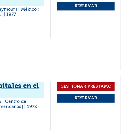
 Seymour
México :
|
a
1977
|
itales en el
 : Centro de
americanos
1972
|