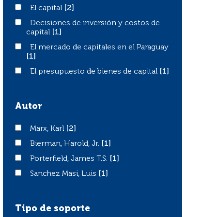
El capital
El capital
[2]
Decisiones de inversión y costos de capital
Decisiones de inversión y costos de
capital
[1]
El mercado de capitales en el Paraguay
El mercado de capitales en el Paraguay
[1]
El presupuesto de bienes de capital
El presupuesto de bienes de capital
[1]
Autor
Marx, Karl
Marx, Karl
[2]
Bierman, Harold, Jr.
Bierman, Harold, Jr.
[1]
Porterfield, James T.S.
Porterfield, James T.S.
[1]
Sanchez Masi, Luis
Sanchez Masi, Luis
[1]
Tipo de soporte