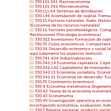
330.101.541 Macroeconomía
330.101.542 Microeconomía
330.111.64 Sistemas de distribución
330.146 Acumulación de capital. Formac
330.15 Factores naturales. Suelo. Natura
(Economía de los recursos naturales)
330.16 Factores psicofisiológicos. Co
Restricciones (Psicología económica)
330.322 Inversiones-Formación de capit
330.33 Ciclos económicos. Comportamien
330.34 Desarrollo ecónomico y social (d
aquí solamente los aspectos teóricos)
330.341.424 Industrialización
330.342.14 Economía capitalista. Capit
330.342.142 Capitalismo de monopolio.
330.342.15 Economía socialista. Econo
330.342.21 Economía sin desarrollo. Eco
330.35 Crecimiento económico
330.4 Economía matemática (Ingenierí
330.42 Teoría de la economía matemát
330.43 Econometría
330.45 Investigación operativa en eco
investigación económica, evaluación, indic
330.5 Riqueza nacional. producto social