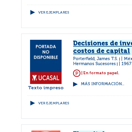
VER EJEMPLARES
Decisiones de inv
costos de capital
Porterfield, James T.S.
Méx
|
Hermanos Sucesores
1967
|
| En formato papel.
MÁS INFORMACIÓN...
Texto impreso
VER EJEMPLARES