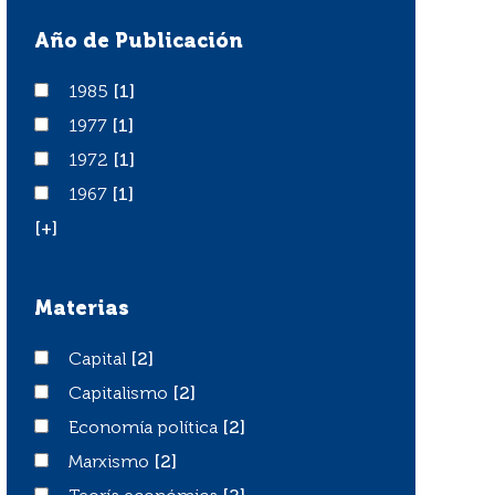
Año de Publicación
1985
1985
[1]
1977
1977
[1]
1972
1972
[1]
1967
1967
[1]
[+]
Materias
Capital
Capital
[2]
Capitalismo
Capitalismo
[2]
Economía política
Economía política
[2]
Marxismo
Marxismo
[2]