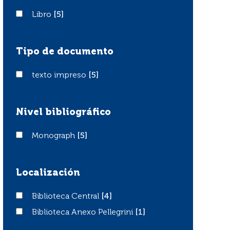
Libro
Libro
[5]
Tipo de documento
texto impreso
texto impreso
[5]
Nivel bibliográfico
Monograph
Monograph
[5]
Localización
Biblioteca Central
Biblioteca Central
[4]
Biblioteca Anexo Pellegrini
Biblioteca Anexo Pellegrini
[1]