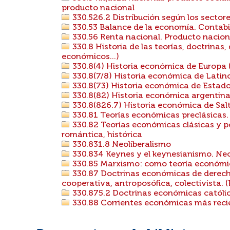
producto nacional
330.526.2 Distribución según los secto
330.53 Balance de la economía. Contabil
330.56 Renta nacional. Producto nacion
330.8 Historia de las teorías, doctrina
económicos...)
330.8(4) Historia económica de Europa (
330.8(7/8) Historia económica de Lati
330.8(73) Historia económica de Estad
330.8(82) Historia económica argentin
330.8(826.7) Historia económica de Sal
330.81 Teorías económicas preclásicas.
330.82 Teorías económicas clásicas y po
romántica, histórica
330.831.8 Neoliberalismo
330.834 Keynes y el keynesianismo. N
330.85 Marxismo: como teoría económi
330.87 Doctrinas económicas de derecho s
cooperativa, antroposófica, colectivista. 
330.875.2 Doctrinas económicas católic
330.88 Corrientes económicas más reci