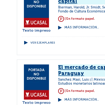
capital
Bierman, Harold, Jr. Smidt,
Fondo de Cultura Económic
| En formato papel.
MÁS INFORMACIÓN...
Texto impreso
VER EJEMPLARES
El mercado de cap
Paraguay
Sanchez Masi, Luis
México
|
Estudios monetarios latino
| En formato papel.
MÁS INFORMACIÓN...
Texto impreso