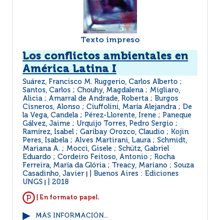
Texto impreso
Los conflictos ambientales en
América Latina I
Suárez, Francisco M. Ruggerio, Carlos Alberto ;
Santos, Carlos ; Chouhy, Magdalena ; Migliaro,
Alicia ; Amarral de Andrade, Roberta ; Burgos
Cisneros, Alonso ; Ciuffolini, María Alejandra ; De
la Vega, Candela ; Pérez-Llorente, Irene ; Paneque
Gálvez, Jaime ; Urquijo Torres, Pedro Sergio ;
Ramírez, Isabel ; Garibay Orozco, Claudio ; Kojin
Peres, Isabela ; Alves Martirani, Laura ; Schmidt,
Mariana A. ; Mocci, Gisele ; Schütz, Gabriel
Eduardo ; Cordeiro Feitoso, Antonio ; Rocha
Ferreira, María da Glória ; Treacy, Mariano ; Souza
Casadinho, Javier
Buenos Aires : Ediciones
|
UNGS
2018
|
| En formato papel.
MÁS INFORMACIÓN...