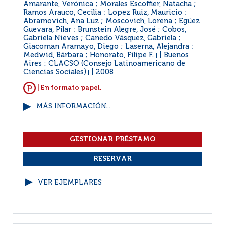
Amarante, Verónica ; Morales Escoffier, Natacha ;
Ramos Arauco, Cecilia ; Lopez Ruiz, Mauricio ;
Abramovich, Ana Luz ; Moscovich, Lorena ; Egüez
Guevara, Pilar ; Brunstein Alegre, José ; Cobos,
Gabriela Nieves ; Canedo Vásquez, Gabriela ;
Giacoman Aramayo, Diego ; Laserna, Alejandra ;
Medwid, Bárbara ; Honorato, Filipe F.
Buenos
|
Aires : CLACSO (Consejo Latinoamericano de
Ciencias Sociales)
2008
|
| En formato papel.
MÁS INFORMACIÓN...
VER EJEMPLARES