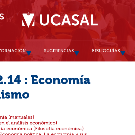
FORMACIÓN
SUGERENCIAS
BIBLIOGUÍAS
2.14 : Economía
lismo
mía (manuales)
n el análisis económico)
ía económica (Filosofía económica)
Economía política. La economía y sus