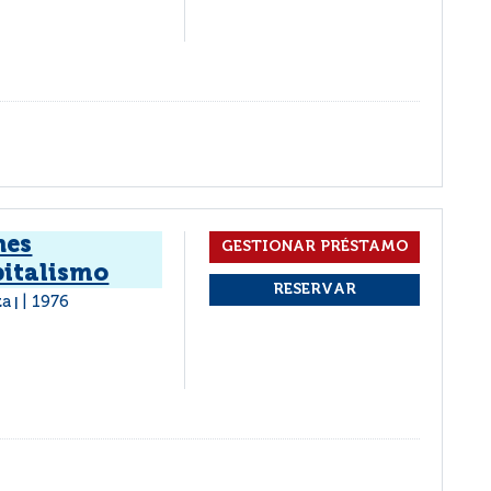
nes
pitalismo
za
1976
|