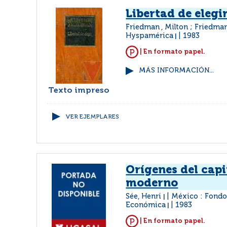
Libertad de elegi
Friedman , Milton ; Friedma
Hyspamérica
1983
|
| En formato papel.
MÁS INFORMACIÓN...
Texto impreso
VER EJEMPLARES
Orígenes del cap
moderno
Sée, Henri
México : Fondo
|
Económica
1983
|
| En formato papel.