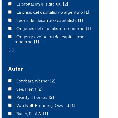
El capital en el siglo XXI
El capital en el siglo XXI
[2]
La crisis del capitalismo argentino
La crisis del capitalismo argentino
[1]
Teoría del desarrollo capitalista
Teoría del desarrollo capitalista
[1]
Orígenes del capitalismo moderno
Orígenes del capitalismo moderno
[1]
Origen y evolución del capitalismo moderno
Origen y evolución del capitalismo
moderno
[1]
[+]
Autor
Sombart, Werner
Sombart, Werner
[2]
Sée, Henri
Sée, Henri
[2]
Piketty, Thomas
Piketty, Thomas
[2]
Von Nell-Breuning, Oswald
Von Nell-Breuning, Oswald
[1]
Baran, Paul A.
Baran, Paul A.
[1]