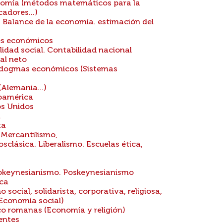
nomía (métodos matemáticos para la
adores...)
. Balance de la economía. estimación del
res económicos
idad social. Contabilidad nacional
al neto
s, dogmas económicos (Sistemas
Alemania...)
noamérica
os Unidos
a
ta
 Mercantilismo,
sclásica. Liberalismo. Escuelas ética,
eokeynesianismo. Poskeynesianismo
ca
ocial, solidarista, corporativa, religiosa,
(Economía social)
o romanas (Economía y religión)
entes