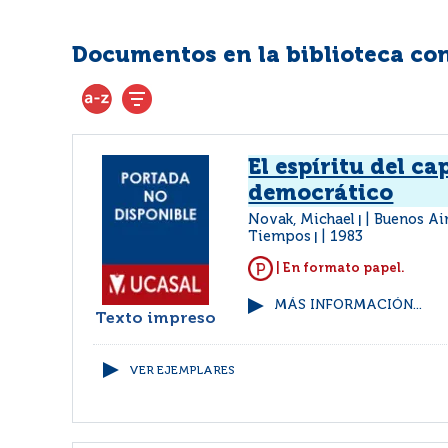
Documentos en la biblioteca con 
El espíritu del ca
democrático
Novak, Michael
Buenos Air
|
Tiempos
1983
|
| En formato papel.
MÁS INFORMACIÓN...
Texto impreso
VER EJEMPLARES