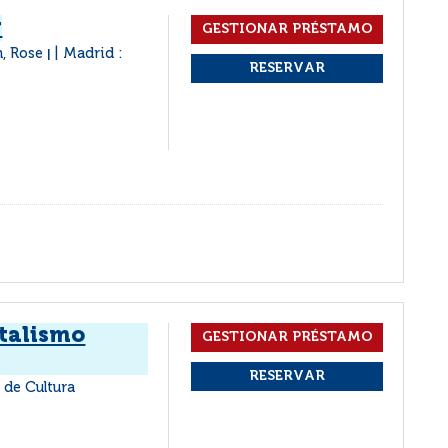
r
n, Rose
Madrid :
|
italismo
 de Cultura