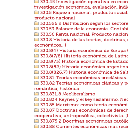
330.45 Investigación operativa en eco
investigación económica, evaluación, indic
330.5 Riqueza nacional. producto social
producto nacional
330.526.2 Distribución según los secto
330.53 Balance de la economía. Contabil
330.56 Renta nacional. Producto nacion
330.8 Historia de las teorías, doctrina
económicos...)
330.8(4) Historia económica de Europa (
330.8(7/8) Historia económica de Lati
330.8(73) Historia económica de Estad
330.8(82) Historia económica argentin
330.8(826.7) Historia económica de Sal
330.81 Teorías económicas preclásicas.
330.82 Teorías económicas clásicas y po
romántica, histórica
330.831.8 Neoliberalismo
330.834 Keynes y el keynesianismo. N
330.85 Marxismo: como teoría económi
330.87 Doctrinas económicas de derecho s
cooperativa, antroposófica, colectivista. 
330.875.2 Doctrinas económicas católic
330.88 Corrientes económicas más reci