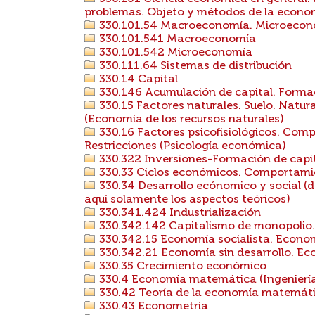
problemas. Objeto y métodos de la econom
330.101.54 Macroeconomía. Microeco
330.101.541 Macroeconomía
330.101.542 Microeconomía
330.111.64 Sistemas de distribución
330.14 Capital
330.146 Acumulación de capital. Formac
330.15 Factores naturales. Suelo. Natura
(Economía de los recursos naturales)
330.16 Factores psicofisiológicos. Co
Restricciones (Psicología económica)
330.322 Inversiones-Formación de capit
330.33 Ciclos económicos. Comportamien
330.34 Desarrollo ecónomico y social (d
aquí solamente los aspectos teóricos)
330.341.424 Industrialización
330.342.142 Capitalismo de monopolio.
330.342.15 Economía socialista. Econo
330.342.21 Economía sin desarrollo. Eco
330.35 Crecimiento económico
330.4 Economía matemática (Ingenierí
330.42 Teoría de la economía matemát
330.43 Econometría