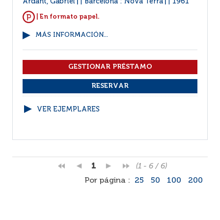
Ardant, Gabriel
Barcelona : Nova Terra
1961
|
|
| En formato papel.
MÁS INFORMACIÓN...
VER EJEMPLARES
1
(1 - 6 / 6)
Por página :
25
50
100
200