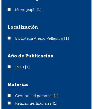
Monograph
Monograph
[1]
Localización
Biblioteca Anexo Pellegrini
Biblioteca Anexo Pellegrini
[1]
Año de Publicación
1970
1970
[1]
Materias
Gestión del personal
Gestión del personal
[1]
Relaciones laborales
Relaciones laborales
[1]