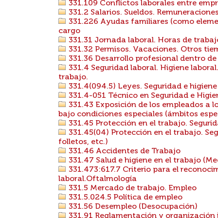
331.109 Conflictos laborales entre emp
331.2 Salarios. Sueldos. Remuneracione
331.226 Ayudas familiares (como elemen
cargo
331.31 Jornada laboral. Horas de trabaj
331.32 Permisos. Vacaciones. Otros tiem
331.36 Desarrollo profesional dentro de
331.4 Seguridad laboral. Higiene laboral.
trabajo.
331.4(094.5) Leyes. Seguridad e higiene 
331.4-051 Técnico en Seguridad e Higie
331.43 Exposición de los empleados a lo
bajo condiciones especiales (ámbitos espec
331.45 Protección en el trabajo. Segurid
331.45(04) Protección en el trabajo. Se
folletos, etc.)
331.46 Accidentes de Trabajo
331.47 Salud e higiene en el trabajo (Me
331.473:617.7 Criterio para el recono
laboral.Oftalmología
331.5 Mercado de trabajo. Empleo
331.5.024.5 Política de empleo
331.56 Desempleo (Desocupación)
331.91 Reglamentación y organización i