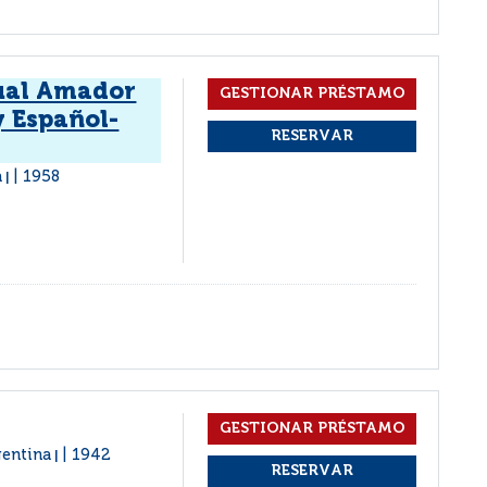
ual Amador
y Español-
a
1958
|
gentina
1942
|