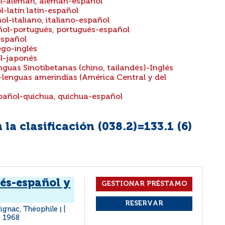
ol-alemán, alemán-español
l-latín latín-español
ol-italiano, italiano-español
añol-portugués, portugués-español
español
ego-inglés
ol-japonés
nguas Sinotibetanas (chino, tailandés)-Inglés
-lenguas amerindias (América Central y del
spañol-quichua, quichua-español
la clasificación (038.2)=133.1 (
6
)
és-español y
tignac, Théophile
|
1968