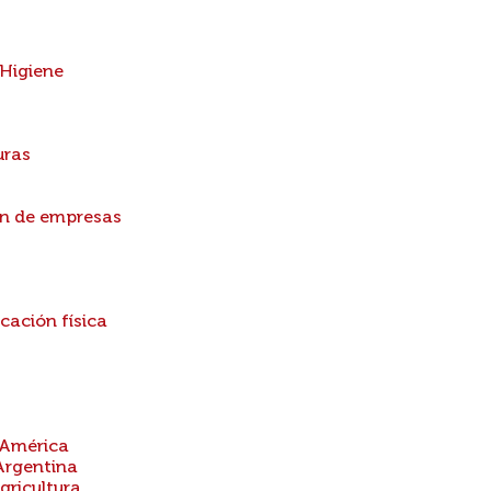
 Higiene
uras
ón de empresas
cación física
 América
Argentina
gricultura