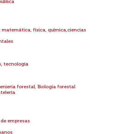
pública
: matemática, física, química,ciencias
ntales
s, tecnología
eniería forestal, Biología forestal
telería
n de empresas
manos