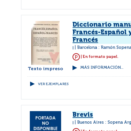
Diccionario man
Francés-Español 
Francés
Barcelona : Ramón Sopen
|
| En formato papel.
MÁS INFORMACIÓN...
Texto impreso
VER EJEMPLARES
Brevis
Buenos Aires : Sopena Ar
|