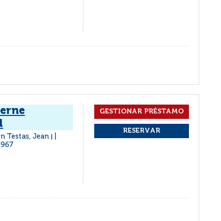
derne
l
n Testas, Jean
|
1967