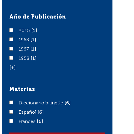
Año de Publicación
2015
2015
[1]
1968
1968
[1]
1967
1967
[1]
1958
1958
[1]
[+]
Materias
Diccionario bilingüe
Diccionario bilingüe
[6]
Español
Español
[6]
Francés
Francés
[6]