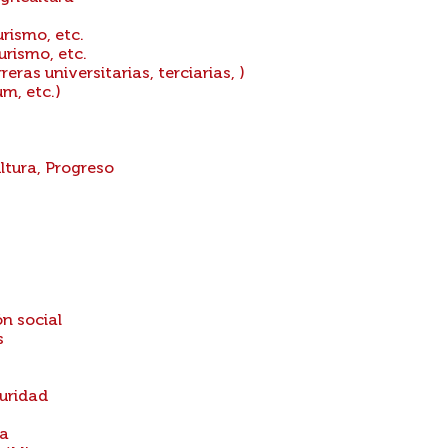
urismo, etc.
urismo, etc.
ras universitarias, terciarias, )
m, etc.)
ltura, Progreso
n social
s
guridad
ca