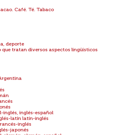
Cacao. Café. Té. Tabaco
ca, deporte
 que tratan diversos aspectos lingüísticos
 Argentina
és
emán
rancés
ponés
-inglés, inglés-español
lés-latín latín-inglés
francés-inglés
glés-japonés