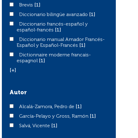
Brevis
Brevis
[1]
Diccionario bilingüe avanzado
Diccionario bilingüe avanzado
[1]
Diccionario francés-español y español-francés
Diccionario francés-español y
español-francés
[1]
Diccionario manual Amador Francés-Español y Español
Diccionario manual Amador Francés-
Español y Español-Francés
[1]
Dictionnaire moderne francais-espagnol
Dictionnaire moderne francais-
espagnol
[1]
[+]
Autor
Alcalá-Zamora, Pedro de
Alcalá-Zamora, Pedro de
[1]
García-Pelayo y Gross, Ramón
García-Pelayo y Gross, Ramón
[1]
Salvá, Vicente
Salvá, Vicente
[1]