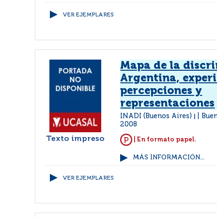
VER EJEMPLARES
Mapa de la discr
Argentina, experi
percepciones y
representaciones
INADI (Buenos Aires)
Buen
|
2008
Texto impreso
| En formato papel.
MÁS INFORMACIÓN...
VER EJEMPLARES