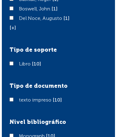
Boswell, John
Boswell, John
[1]
Del Noce, Augusto
Del Noce, Augusto
[1]
[+]
Tipo de soporte
Libro
Libro
[10]
Tipo de documento
texto impreso
texto impreso
[10]
Nivel bibliográfico
Monograph
Monograph
[10]