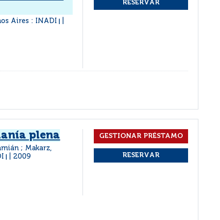
os Aires : INADI
|
anía plena
amián ; Makarz,
DI
2009
|