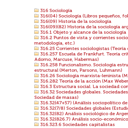
316 Sociología
316(04) Sociología (Libros pequeños, foll
316(09) Historia de la sociología
316(09)(82) Historia de la sociología ar
316.1 Objeto y alcance de la sociología
316.2 Puntos de vista y corrientes socio
metodología, etc.)
316.25 Corrientes sociologistas (Teoría de
316.257 Escuela de Frankfurt. Teoría cr
Adorno, Marcuse, Habermas)
316.258 Funcionalismo. Sociología estru
estructural (Merton, Parsons, Luhmann)
316.26 Sociología marxista-leninista (M
316.282 Teoría de la acción (Max Weber
316.3 Estructura social. La sociedad co
316.32 Sociedades globales. Sociedades 
Sociedad de masas)
316.32(47+57) (Análisis sociopolítico de
316.32(7/8) Sociedades globales (Estud
316.32(82) Análisis sociológico de Arge
316.32(826.7) Análisis socio-económico
316.323.6 Sociedades capitalistas