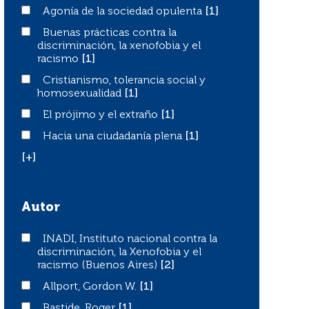
Agonía de la sociedad opulenta
Agonía de la sociedad opulenta
[1]
Buenas prácticas contra la discriminación, la xenofobia 
Buenas prácticas contra la
discriminación, la xenofobia y el
racismo
[1]
Cristianismo, tolerancia social y homosexualidad
Cristianismo, tolerancia social y
homosexualidad
[1]
El prójimo y el extraño
El prójimo y el extraño
[1]
Hacia una ciudadanía plena
Hacia una ciudadanía plena
[1]
[+]
Autor
INADI, Instituto nacional contra la discriminación, la Xe
INADI, Instituto nacional contra la
discriminación, la Xenofobia y el
racismo (Buenos Aires)
[2]
Allport, Gordon W.
Allport, Gordon W.
[1]
Bastide, Roger
Bastide, Roger
[1]