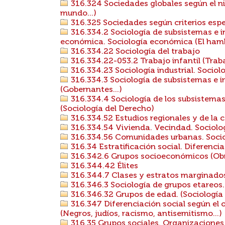
316.324 Sociedades globales según el ni
mundo...)
316.325 Sociedades según criterios espe
316.334.2 Sociología de subsistemas e i
económica. Sociología económica (El hambr
316.334.22 Sociología del trabajo
316.334.22-053.2 Trabajo infantil (Trab
316.334.23 Sociología industrial. Sociol
316.334.3 Sociología de subsistemas e ins
(Gobernantes...)
316.334.4 Sociología de los subsistemas e
(Sociología del Derecho)
316.334.52 Estudios regionales y de la 
316.334.54 Vivienda. Vecindad. Sociolog
316.334.56 Comunidades urbanas. Socio
316.34 Estratificación social. Diferencia
316.342.6 Grupos socioeconómicos (Obre
316.344.42 Élites
316.344.7 Clases y estratos marginados,
316.346.3 Sociología de grupos etareos. 
316.346.32 Grupos de edad. (Sociología d
316.347 Diferenciación social según el or
(Negros, judíos, racismo, antisemitismo...)
316.35 Grupos sociales. Organizaciones