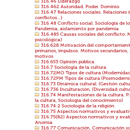
316.46 Liderazgo
316.462 Autoridad. Poder. Dominio
316.47 Relaciones sociales. Relaciones 
conflictos...)
316.48 Conflicto social. Sociología de los
Pandemia, aislamiento por pandemia
316.485 Causas sociales del conflicto. M
psicológica)
316.628 Motivación del comportamiento
primarios, impulsos. Motivos secundarios, 
motivos
316.653 Opinión pública
316.7 Sociología de la cultura
316.72MO Tipos de cultura (Modernida
316.72PM Tipos de cultura (Posmodern
316.73 Dinámica cultural. (Gestión cultu
316.736 Inculturación. (Diversidad cultura
316.74 Manifestaciones de la cultura. P.e
la cultura, Sociología del conocimiento)
316.74:2 Sociología de la religión
316.75 Aspectos normativos y evaluativo
316.75(82) Aspectos normativos y evalua
Anomia
316.77 Comunicación. Comunicación soc