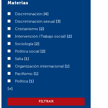
Materias
Discriminación
Discriminación
[4]
Discriminación sexual
Discriminación sexual
[3]
Cristianismo
Cristianismo
[2]
Intervención (Trabajo social)
Intervención (Trabajo social)
[2]
Sociología
Sociología
[2]
Política social
Política social
[2]
Salta
Salta
[1]
Organización internacional
Organización internacional
[1]
Pacifismo
Pacifismo
[1]
Política
Política
[1]
[+]