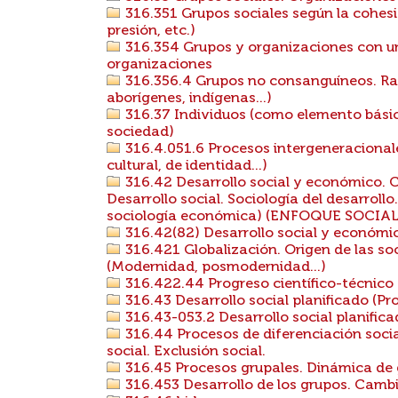
316.351 Grupos sociales según la cohesió
presión, etc.)
316.354 Grupos y organizaciones con un 
organizaciones
316.356.4 Grupos no consanguíneos. Raz
aborígenes, indígenas...)
316.37 Individuos (como elemento básico
sociedad)
316.4.051.6 Procesos intergeneracionale
cultural, de identidad...)
316.42 Desarrollo social y económico. C
Desarrollo social. Sociología del desarroll
sociología económica) (ENFOQUE SOCIAL
316.42(82) Desarrollo social y económi
316.421 Globalización. Origen de las soc
(Modernidad, posmodernidad...)
316.422.44 Progreso científico-técnico
316.43 Desarrollo social planificado (Pro
316.43-053.2 Desarrollo social planifica
316.44 Procesos de diferenciación social
social. Exclusión social.
316.45 Procesos grupales. Dinámica de 
316.453 Desarrollo de los grupos. Cambi