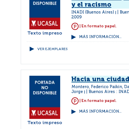
y el racismo
INADI (Buenos Aires)
Buen
|
2009
| En formato papel.
Texto impreso
MÁS INFORMACIÓN...
VER EJEMPLARES
Hacia una ciudad
Montero, Federico Paikin, D
Jorge
Buenos Aires : INA
|
| En formato papel.
MÁS INFORMACIÓN...
Texto impreso