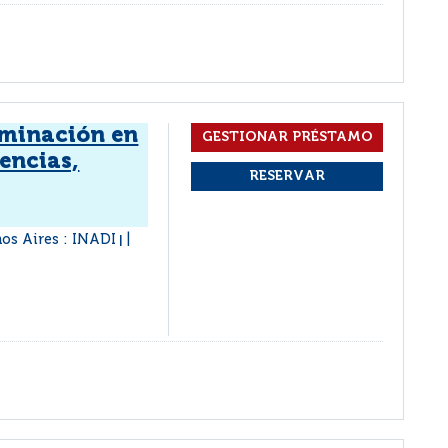
iminación en
encias,
os Aires : INADI
|