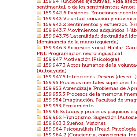
159.94 Funciones ejecutivas. Vida afect
sentimental, o de los sentimientos; Amor; al
159.942.6 Pasiones. Emociones incontrol
159.943 Voluntad, conación y movimien
159.943.2 Sentimientos y esfuerzos. (Fr
159.943.7 Movimientos adquiridos. Háb
159.943.75 Lateralidad: dextralidad (do
(dominancia de la mano izquierda)
159.946.3 Expresión vocal. Hablar. Canta
PNL Programación neurolingüística)
159.947 Motivación (Psicología)
159.947.3 Actos humanos de la voluntad
(Autoayuda)
159.947.5 Intenciones. Deseos (deseo...)
159.95 Procesos mentales superiores (int
159.953 Aprendizaje (Problemas de Apren
159.953.3 Procesos de la memoria (mem
159.954 Imaginación. Facultad de imagi
159.955 Pensamiento
159.96 Estados y procesos psíquicos esp
159.962 Hipnotismo. Sugestión (Autosug
159.963.3 Sueños. Visiones
159.964 Psicoanálisis (Freud, Psicología 
159.964.2 (Conciencia, consciencia. Inc