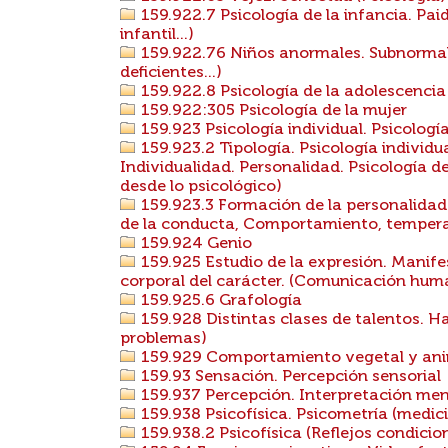
159.922.7 Psicología de la infancia. Pai
infantil...)
159.922.76 Niños anormales. Subnormale
deficientes...)
159.922.8 Psicología de la adolescencia
159.922:305 Psicología de la mujer
159.923 Psicología individual. Psicologí
159.923.2 Tipología. Psicología individua
Individualidad. Personalidad. Psicología d
desde lo psicológico)
159.923.3 Formación de la personalidad.
de la conducta, Comportamiento, tempera
159.924 Genio
159.925 Estudio de la expresión. Manife
corporal del carácter. (Comunicación huma
159.925.6 Grafología
159.928 Distintas clases de talentos. Ha
problemas)
159.929 Comportamiento vegetal y anim
159.93 Sensación. Percepción sensorial
159.937 Percepción. Interpretación ment
159.938 Psicofísica. Psicometría (medici
159.938.2 Psicofísica (Reflejos condicion