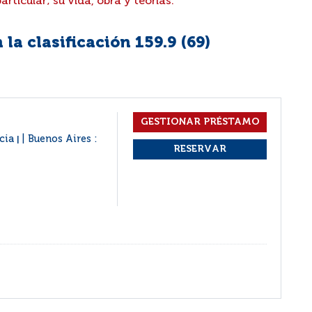
ticular; su vida, obra y teorías.
la clasificación 159.9 (
69
)
icia
Buenos Aires :
|