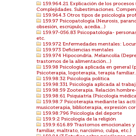
159.964.21 Explicación de los procesos m
Complejidades. Subestimaciones. Compens
159.964.3 Otros tipos de psicología profu
159.97 Psicopatología (Neurosis, parano
obsesión, escrúpulo, acedia...)
159.97-056.83 Psicopatología- personas
etc.
159.972 Enfermedades mentales: Locura
159.973 Deficiencias mentales
159.974 Hipocondría. Melancolía (Depres
trastornos de la alimentación...)
159.98 Psicología aplicada en general (ps
Psicoterapia, logoterapia, terapia familiar..
159.98:32 Psicología política
159.98:331 Psicología aplicada al traba
159.98:59 Zooterapia. Relación hombre
159.98:61 Psiquiatría (Psicología médica.
159.98:7 Psicoterapia mediante las activ
musicoterapia, biblioterapia, expresión cor
159.98:796 Psicología del deporte
159.9:2 Psicología de la religión
159.9:616.89 Trastornos emocionales y 
familiar, maltrato, narcisimo, culpa, etc.)