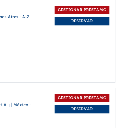
nos Aires : A-Z
rt A.
México :
|