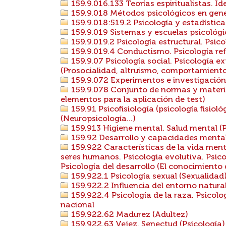
159.9.016.133 Teorías espiritualistas. 
159.9.018 Métodos psicológicos en gene
159.9.018:519.2 Psicología y estadística
159.9.019 Sistemas y escuelas psicológic
159.9.019.2 Psicología estructural. Psico
159.9.019.4 Conductismo. Psicología ref
159.9.07 Psicología social. Psicología e
(Prosocialidad, altruismo, comportamiento
159.9.072 Experimentos e investigación
159.9.078 Conjunto de normas y materia
elementos para la aplicación de test)
159.91 Psicofisiología (psicología fisioló
(Neuropsicología...)
159.913 Higiene mental. Salud mental (Psi
159.92 Desarrollo y capacidades mentale
159.922 Características de la vida ment
seres humanos. Psicologia evolutiva. Psicol
Psicología del desarrollo (El conocimiento 
159.922.1 Psicología sexual (Sexualidad
159.922.2 Influencia del entorno natural y
159.922.4 Psicología de la raza. Psicolo
nacional
159.922.62 Madurez (Adultez)
159.922.63 Vejez. Senectud (Psicología)