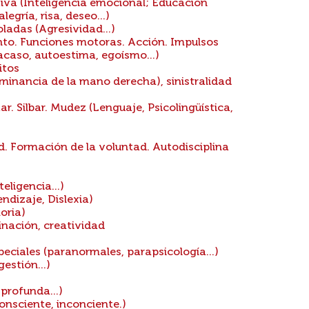
iva (Inteligencia emocional; Educación
egría, risa, deseo...)
adas (Agresividad...)
to. Funciones motoras. Acción. Impulsos
acaso, autoestima, egoísmo...)
itos
minancia de la mano derecha), sinistralidad
r. Silbar. Mudez (Lenguaje, Psicolingüística,
. Formación de la voluntad. Autodisciplina
eligencia...)
dizaje, Dislexia)
oria)
nación, creatividad
eciales (paranormales, parapsicología...)
estión...)
profunda...)
onsciente, inconciente.)