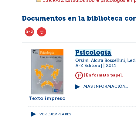
159.9A/Z Estudios sobre psicólogos en par
Documentos en la biblioteca con 
Psicología
Orsini, Alcira Bosselllini, Let
A-Z Editora
2011
|
| En formato papel.
MÁS INFORMACIÓN...
Texto impreso
VER EJEMPLARES