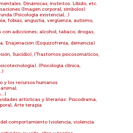
entales. Dinámicas, instintos. Líbido, etc.
aciones (Imagen corporal, símbolos)
nda (Psicología existencial...)
ia, fobias, angustia, vergüenza, autismo,
 con adicciones; alcohol, tabaco, drogas,
. Enajenación (Esquizofrenia, demencia)
ión, Suicidio), (Trastornos psicosomáticos,
icotecnología). (Psicología clínica,
.)
jo y los recursos humanos
-animal.
..)
idades artísticas y literarias: Psicodrama,
poral, Arte terapia
del comportamiento (violencia, violencia