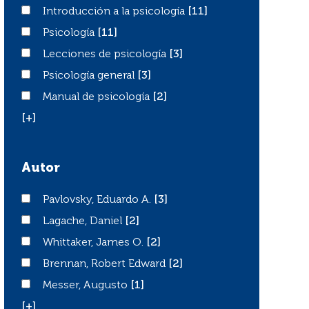
Introducción a la psicología
Introducción a la psicología
[11]
Psicología
Psicología
[11]
Lecciones de psicología
Lecciones de psicología
[3]
Psicología general
Psicología general
[3]
Manual de psicología
Manual de psicología
[2]
[+]
Autor
Pavlovsky, Eduardo A.
Pavlovsky, Eduardo A.
[3]
Lagache, Daniel
Lagache, Daniel
[2]
Whittaker, James O.
Whittaker, James O.
[2]
Brennan, Robert Edward
Brennan, Robert Edward
[2]
Messer, Augusto
Messer, Augusto
[1]
[+]