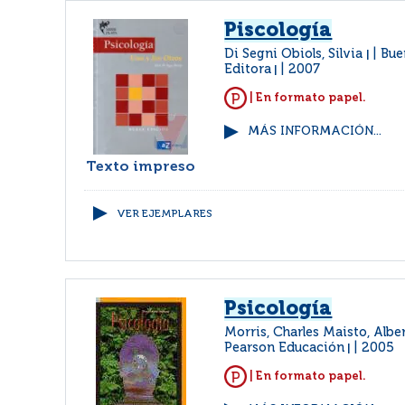
Piscología
Di Segni Obiols, Silvia
Bue
|
Editora
2007
|
| En formato papel.
MÁS INFORMACIÓN...
Texto impreso
VER EJEMPLARES
Psicología
Morris, Charles Maisto, Albe
Pearson Educación
2005
|
| En formato papel.