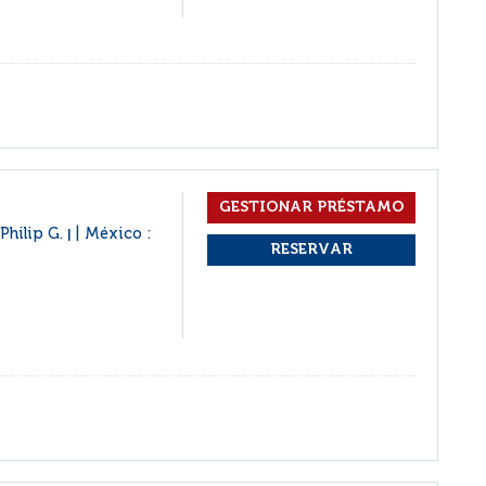
 Philip G.
México :
|