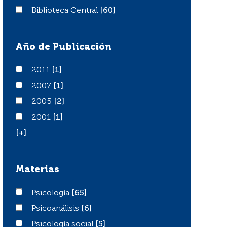
Biblioteca Central
Biblioteca Central
[60]
Año de Publicación
2011
2011
[1]
2007
2007
[1]
2005
2005
[2]
2001
2001
[1]
[+]
Materias
Psicología
Psicología
[65]
Psicoanálisis
Psicoanálisis
[6]
Psicología social
Psicología social
[5]