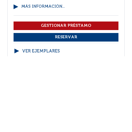
MÁS INFORMACIÓN...
VER EJEMPLARES
1
2
3
4
5
(1 - 10 / 45)
Por página :
25
50
100
200