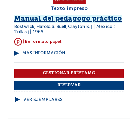
Texto impreso
Manual del pedagogo práctico
Bostwick, Harold S. Buell, Clayton E.
México :
|
Trillas
1965
|
| En formato papel.
MÁS INFORMACIÓN...
VER EJEMPLARES
1
2
3
(21 - 26 / 26)