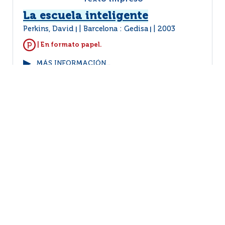
La escuela inteligente
Perkins, David
Barcelona : Gedisa
2003
|
|
| En formato papel.
MÁS INFORMACIÓN...
VER EJEMPLARES
1
2
3
4
5
6
(1 - 10 / 72)
Por página :
25
50
100
200